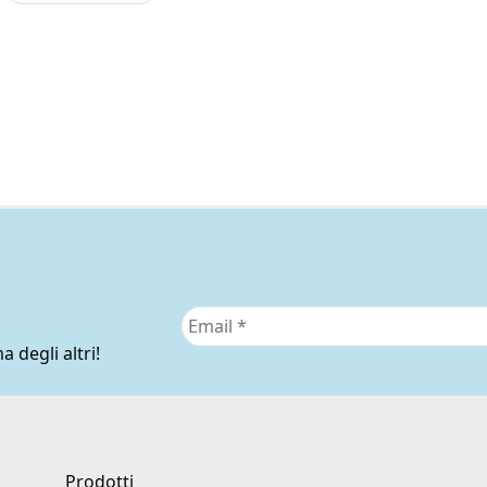
era:
era:
è:
810,
120,00€.
110,00€.
a degli altri!
Prodotti