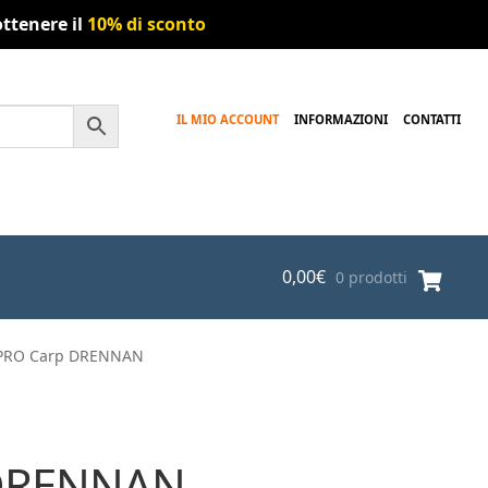
ttenere il
10% di sconto
IL MIO ACCOUNT
INFORMAZIONI
CONTATTI
0,00
€
0 prodotti
e PRO Carp DRENNAN
p DRENNAN