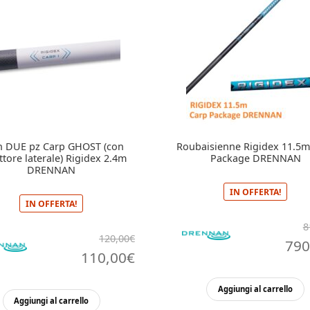
in DUE pz Carp GHOST (con
Roubaisienne Rigidex 11.5m
ttore laterale) Rigidex 2.4m
Package DRENNAN
DRENNAN
IN OFFERTA!
IN OFFERTA!
8
120,00
€
Il
790
Il
Il
110,00
€
prez
prezzo
prezzo
origi
Aggiungi al carrello
originale
attuale
Aggiungi al carrello