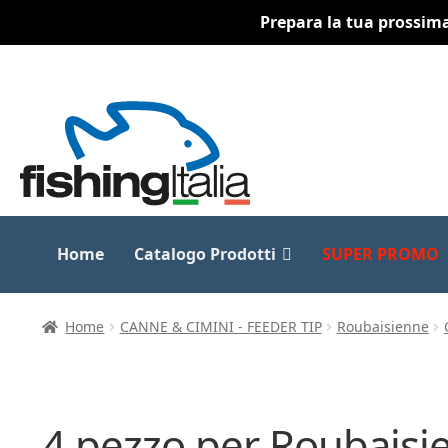
Prepara la tua prossima 
Vai
Vai
alla
al
navigazione
contenuto
Home
Catalogo Prodotti
SUPER PROMO
Home
CANNE & CIMINI - FEEDER TIP
Roubaisienne
4 pezzo per Roubais