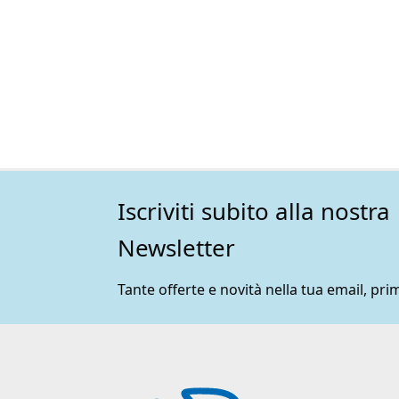
era:
è:
81,00€.
77,00€.
Iscriviti subito alla nostra
Newsletter
Tante offerte e novità nella tua email, prim