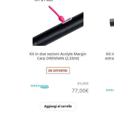
Kit in due sezioni Acolyte Margin
Kit 
Carp DRENNAN (2,33mt)
estra
IN OFFERTA!
81,00
€
Il
Il
77,00
€
prezzo
prezzo
originale
attuale
Aggiungi al carrello