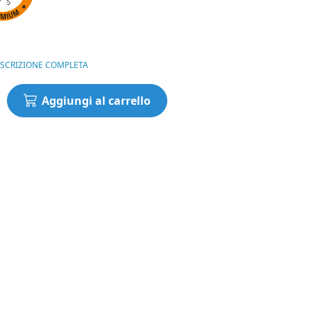
è:
00€.
180,00€.
ESCRIZIONE COMPLETA
Aggiungi al carrello
enne
N