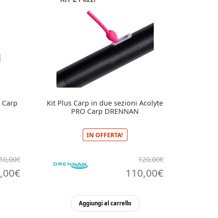
 Carp
Kit Plus Carp in due sezioni Acolyte
PRO Carp DRENNAN
IN OFFERTA!
10,00
€
120,00
€
Il
Il
Il
,00
€
110,00
€
zo
prezzo
prezzo
prezzo
nale
attuale
originale
attuale
Aggiungi al carrello