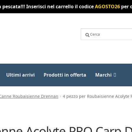
pescata!!! Inserisci nel carrello il codice
AGOSTO26
per o
Ultimi arrivi
Prodotti in offerta
Marchi
Canne Roubaisienne Drennan
4 pezzo per Roubaisienne Acolyt
ienne Acolyte PRO Car