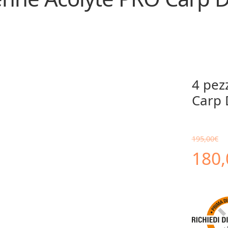
4 pez
Carp
195,00
€
Il
180,
prez
orig