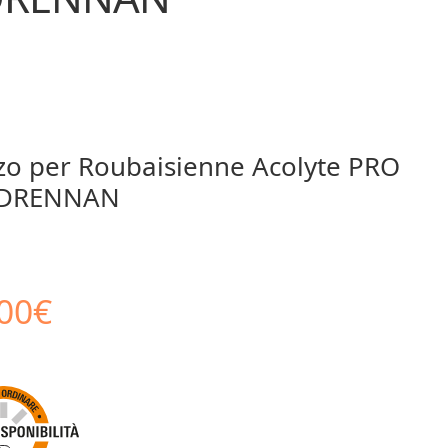
zo per Roubaisienne Acolyte PRO
 DRENNAN
Il
00
€
zo
prezzo
inale
attuale