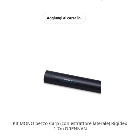
prezzo
prezzo
originale
attuale
Aggiungi al carrello
era:
è:
235,00€.
225,00€
Kit MONO pezzo Carp (con estrattore laterale) Rigidex
1.7m DRENNAN