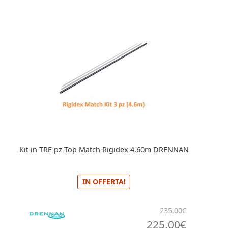
80,00€.
70,0
Kit in TRE pz Top Match Rigidex 4.60m DRENNAN
IN OFFERTA!
235,00
€
Il
Il
225,00
€