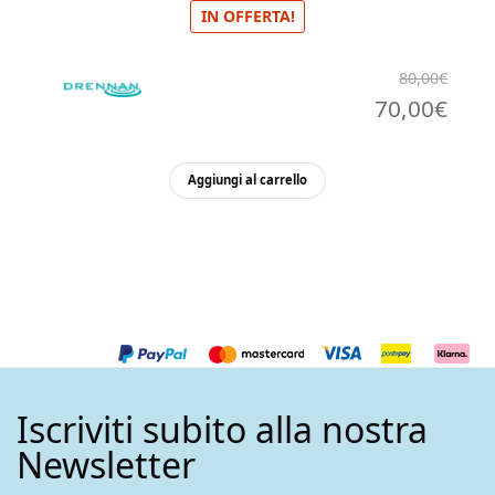
IN OFFERTA!
80,00
€
Il
Il
70,00
€
prezzo
pre
originale
attu
Aggiungi al carrello
era:
è:
80,00€.
70,0
Iscriviti subito alla nostra
Newsletter