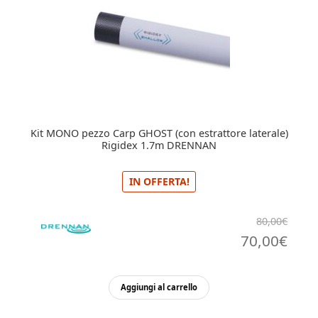
Kit MONO pezzo Carp GHOST (con estrattore laterale)
Rigidex 1.7m DRENNAN
IN OFFERTA!
80,00
€
Il
Il
70,00
€
prezzo
pre
originale
attu
Aggiungi al carrello
era:
è: