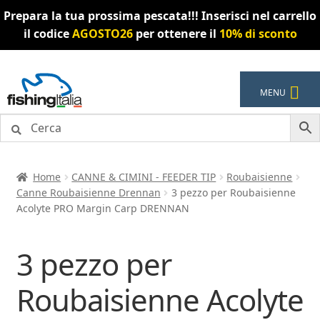
Prepara la tua prossima pescata!!! Inserisci nel carrello
il codice
AGOSTO26
per ottenere il
10% di sconto
Vai
Vai
MENU
alla
al
navigazione
contenuto
Home
CANNE & CIMINI - FEEDER TIP
Roubaisienne
Canne Roubaisienne Drennan
3 pezzo per Roubaisienne
Acolyte PRO Margin Carp DRENNAN
3 pezzo per
Roubaisienne Acolyte