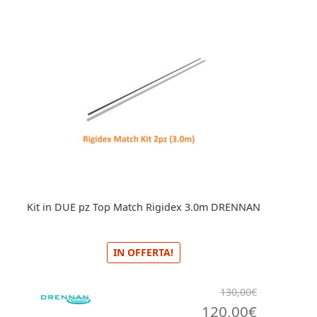
810,00€.
790,
Kit in DUE pz Top Match Rigidex 3.0m DRENNAN
IN OFFERTA!
130,00
€
Il
Il
120,00
€