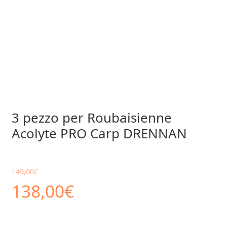
3 pezzo per Roubaisienne
Acolyte PRO Carp DRENNAN
149,00
€
Il
Il
138,00
€
prezzo
prezzo