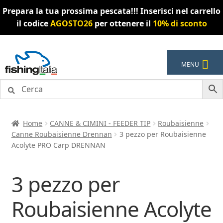
Prepara la tua prossima pescata!!! Inserisci nel carrello
il codice
AGOSTO26
per ottenere il
10% di sconto
Vai
Vai
MENU
alla
al
navigazione
contenuto
Home
CANNE & CIMINI - FEEDER TIP
Roubaisienne
Canne Roubaisienne Drennan
3 pezzo per Roubaisienne
Acolyte PRO Carp DRENNAN
3 pezzo per
Roubaisienne Acolyte