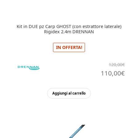
Kit in DUE pz Carp GHOST (con estrattore laterale)
Rigidex 2.4m DRENNAN
IN OFFERTA!
120,00
€
Il
Il
110,00
€
prezzo
pre
originale
attu
Aggiungi al carrello
era:
è:
120,00€.
110,