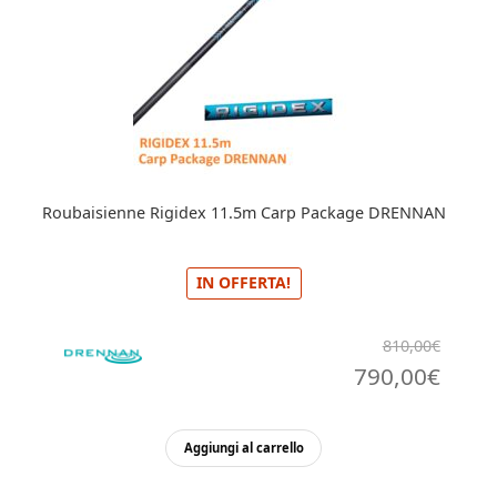
Roubaisienne Rigidex 11.5m Carp Package DRENNAN
IN OFFERTA!
810,00
€
Il
Il
790,00
€
prezzo
prez
originale
attua
Aggiungi al carrello
era:
è: