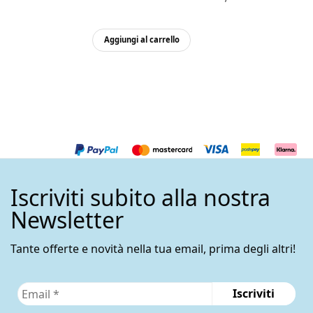
prezzo
prezzo
originale
attuale
Aggiungi al carrello
era:
è:
130,00€.
120,00€.
Iscriviti subito alla nostra
Newsletter
Tante offerte e novità nella tua email, prima degli altri!