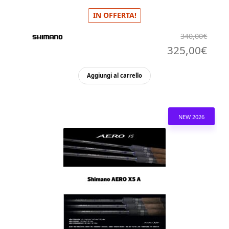
IN OFFERTA!
340,00
€
Il
Il
325,00
€
prezzo
pre
Aggiungi al carrello
originale
attu
era:
è:
340,00€.
325,
NEW 2026