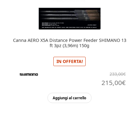
Canna AERO X5A Distance Power Feeder SHIMANO 13
ft 3pz (3,96m) 150g
IN OFFERTA!
233,00
€
Il
Il
215,00
€
prezzo
pre
Aggiungi al carrello
originale
attu
era:
è:
233,00€.
215,