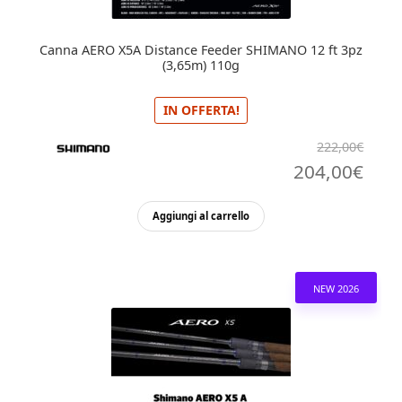
Canna AERO X5A Distance Feeder SHIMANO 12 ft 3pz
(3,65m) 110g
IN OFFERTA!
222,00
€
Il
Il
204,00
€
prezzo
pre
Aggiungi al carrello
originale
attu
era:
è:
222,00€.
204,
NEW 2026