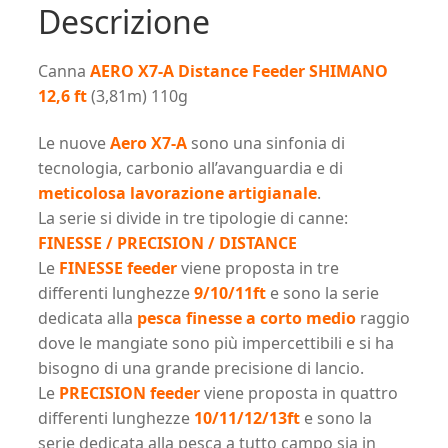
Feeder
Descrizione
SHIMANO
12'6
Canna
AERO X7-A Distance Feeder SHIMANO
ft
12,6 ft
(3,81m) 110g
(3,81m)
110g
Le nuove
Aero X7-A
sono una sinfonia di
quantità
tecnologia, carbonio all’avanguardia e di
meticolosa lavorazione artigianale
.
La serie si divide in tre tipologie di canne:
FINESSE / PRECISION / DISTANCE
Le
FINESSE feeder
viene proposta in tre
differenti lunghezze
9/10/11ft
e sono la serie
dedicata alla
pesca finesse a corto medio
raggio
dove le mangiate sono più impercettibili e si ha
bisogno di una grande precisione di lancio.
Le
PRECISION feeder
viene proposta in quattro
differenti lunghezze
10/11/12/13ft
e sono la
serie dedicata alla pesca a tutto campo sia in