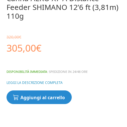
Feeder SHIMANO 12’6 ft (3,81m)
110g
320,00
€
Il
Il
305,00
€
prezzo
prezzo
DISPONIBILITÀ IMMEDIATA
: SPEDIZIONE IN 24/48 ORE
originale
attuale
LEGGI LA DESCRIZIONE COMPLETA
era:
è:
Canna
Aggiungi al carrello
AERO
320,00€.
305,00€.
X7-
A
Distance