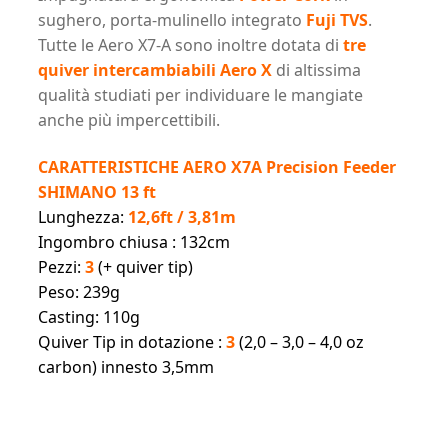
sughero, porta-mulinello integrato
Fuji TVS
.
Tutte le Aero X7-A sono inoltre dotata di
tre
quiver intercambiabili Aero X
di altissima
qualità studiati per individuare le mangiate
anche più impercettibili.
CARATTERISTICHE AERO X7A Precision Feeder
SHIMANO 13 ft
Lunghezza:
12,6ft / 3,81m
Ingombro chiusa : 132cm
Pezzi:
3
(+ quiver tip)
Peso: 239g
Casting: 110g
Quiver Tip in dotazione :
3
(2,0 – 3,0 – 4,0 oz
carbon) innesto 3,5mm