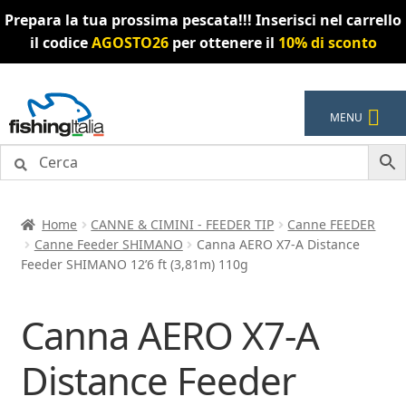
Prepara la tua prossima pescata!!! Inserisci nel carrello
il codice
AGOSTO26
per ottenere il
10% di sconto
Vai
Vai
MENU
alla
al
navigazione
contenuto
Home
CANNE & CIMINI - FEEDER TIP
Canne FEEDER
Canne Feeder SHIMANO
Canna AERO X7-A Distance
Feeder SHIMANO 12’6 ft (3,81m) 110g
Canna AERO X7-A
Distance Feeder