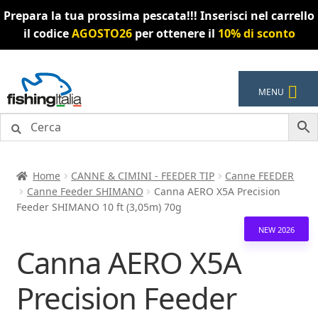
Prepara la tua prossima pescata!!! Inserisci nel carrello
il codice
AGOSTO26
per ottenere il
10% di sconto
Vai
Vai
MENU
alla
al
navigazione
contenuto
Home
CANNE & CIMINI - FEEDER TIP
Canne FEEDER
Canne Feeder SHIMANO
Canna AERO X5A Precision
Feeder SHIMANO 10 ft (3,05m) 70g
NEW 2026
Canna AERO X5A
Precision Feeder