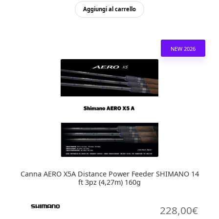
prezzo
pre
Aggiungi al carrello
originale
attu
era:
è:
270,00€.
255,
NEW 2026
Canna AERO X5A Distance Power Feeder SHIMANO 14
ft 3pz (4,27m) 160g
228,00
€