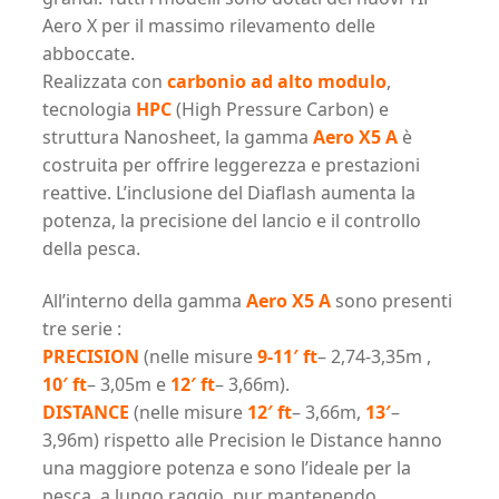
Aero X per il massimo rilevamento delle
abboccate.
Realizzata con
carbonio ad alto modulo
,
tecnologia
HPC
(High Pressure Carbon) e
struttura Nanosheet, la gamma
Aero X5 A
è
costruita per offrire leggerezza e prestazioni
reattive. L’inclusione del Diaflash aumenta la
potenza, la precisione del lancio e il controllo
della pesca.
All’interno della gamma
Aero X5 A
sono presenti
tre serie :
PRECISION
(nelle misure
9-11′ ft
– 2,74-3,35m ,
10′ ft
– 3,05m e
12′ ft
– 3,66m).
DISTANCE
(nelle misure
12′ ft
– 3,66m,
13′
–
3,96m) rispetto alle Precision le Distance hanno
una maggiore potenza e sono l’ideale per la
pesca a lungo raggio, pur mantenendo