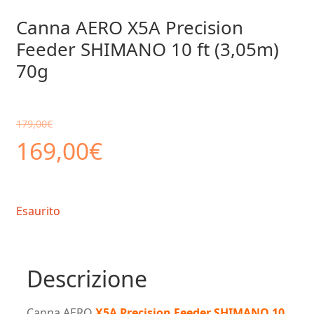
Canna AERO X5A Precision
Feeder SHIMANO 10 ft (3,05m)
70g
179,00
€
Il
Il
169,00
€
prezzo
prezzo
Esaurito
originale
attuale
era:
è:
Descrizione
179,00€.
169,00€.
Canna AERO
X5A Precision Feeder SHIMANO 10