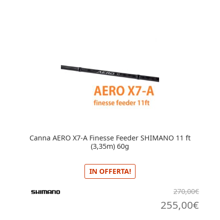
Canna AERO X7-A Finesse Feeder SHIMANO 11 ft
(3,35m) 60g
IN OFFERTA!
270,00
€
Il
Il
255,00
€