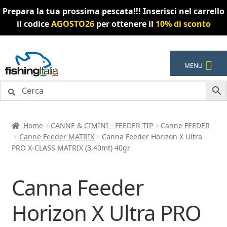
Prepara la tua prossima pescata!!! Inserisci nel carrello
il codice
AGOSTO26
per ottenere il
10% di sconto
Vai
Vai
MENU
alla
al
navigazione
contenuto
Home
CANNE & CIMINI - FEEDER TIP
Canne FEEDER
Canne Feeder MATRIX
Canna Feeder Horizon X Ultra
PRO X-CLASS MATRIX (3,40mt) 40gr
Canna Feeder
Horizon X Ultra PRO