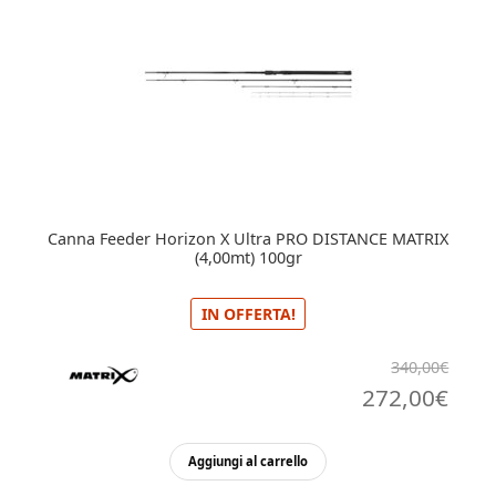
Canna Feeder Horizon X Ultra PRO DISTANCE MATRIX
(4,00mt) 100gr
IN OFFERTA!
340,00
€
Il
Il
272,00
€
prezzo
pre
Aggiungi al carrello
originale
attu