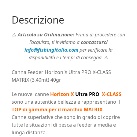
(3,40mt)
40gr
Descrizione
quantità
⚠️
Articolo su Ordinazione:
Prima di procedere con
l’acquisto, ti invitiamo a
contattarci
info@fishingitalia.com
per verificare la
disponibilità e i tempi di consegna.
⚠️
Canna Feeder Horizon X Ultra PRO X-CLASS
MATRIX (3,40mt) 40gr
Le nuove canne
Horizon X
Ultra PRO
X-CLASS
sono una autentica bellezza e rappresentano il
TOP di gamma per il marchio MATRIX
.
Canne superlative che sono in grado di coprire
tutte le situazioni di pesca a feeder a media e
lunga distanza.