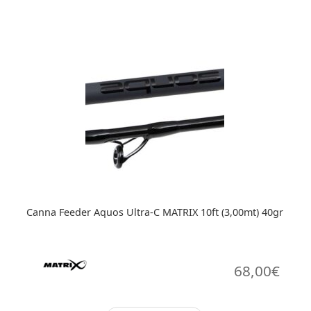
era:
è:
340,00€.
272,
Canna Feeder Aquos Ultra-C MATRIX 10ft (3,00mt) 40gr
68,00
€