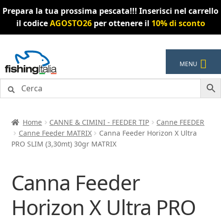
Prepara la tua prossima pescata!!! Inserisci nel carrello
il codice
AGOSTO26
per ottenere il
10% di sconto
Vai
Vai
MENU
alla
al
navigazione
contenuto
Home
CANNE & CIMINI - FEEDER TIP
Canne FEEDER
Canne Feeder MATRIX
Canna Feeder Horizon X Ultra
PRO SLIM (3,30mt) 30gr MATRIX
Canna Feeder
Horizon X Ultra PRO