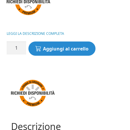
LEGGI LA DESCRIZIONE COMPLETA
Canna
Aggiungi al carrello
Feeder
Horizon
X
Ultra
PRO
SLIM
(3,30mt)
30gr
MATRIX
quantità
Descrizione