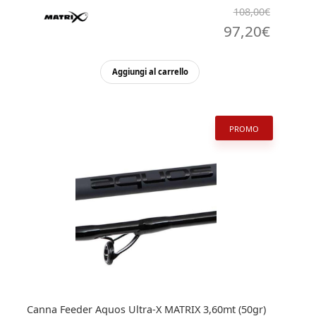
108,00
€
Il
Il
97,20
€
prezzo
prezz
Aggiungi al carrello
originale
attual
era:
è:
108,00€.
97,20€
PROMO
Canna Feeder Aquos Ultra-X MATRIX 3,60mt (50gr)