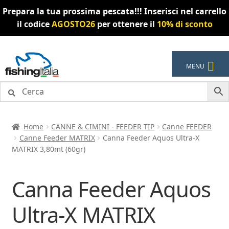
Prepara la tua prossima pescata!!! Inserisci nel carrello
il codice
AGOSTO26
per ottenere il
10% di sconto
Vai
Vai
MENU
alla
al
navigazione
contenuto
Home
CANNE & CIMINI - FEEDER TIP
Canne FEEDER
Canne Feeder MATRIX
Canna Feeder Aquos Ultra-X
MATRIX 3,80mt (60gr)
Canna Feeder Aquos
Ultra-X MATRIX