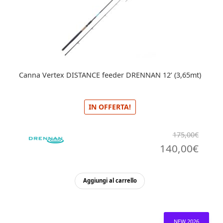
Canna Vertex DISTANCE feeder DRENNAN 12’ (3,65mt)
IN OFFERTA!
175,00
€
Il
Il
140,00
€
prezzo
prez
originale
attua
Aggiungi al carrello
era:
è:
175,00€.
140,
NEW 2026