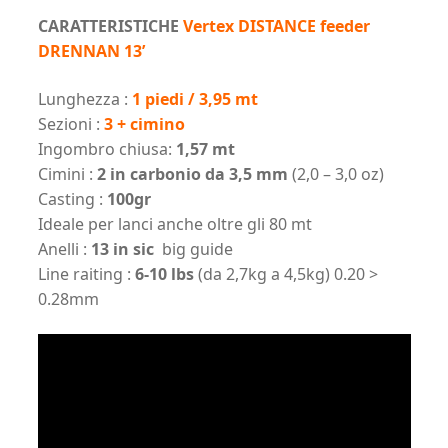
CARATTERISTICHE
Vertex DISTANCE feeder
DRENNAN 13’
Lunghezza :
1 piedi / 3,95 mt
Sezioni :
3 + cimino
Ingombro chiusa:
1,57 mt
Cimini :
2 in carbonio da 3,5 mm
(2,0 – 3,0 oz)
Casting :
100gr
Ideale per lanci anche oltre gli 80 mt
Anelli :
13 in sic
big guide
Line raiting :
6-10 lbs
(da 2,7kg a 4,5kg) 0.20 >
0.28mm