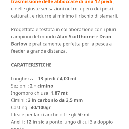
trasmissione delle abboccate di una 12 piedi
,
e delle giuste sensazioni nel recupero dei pesci
catturati, e ridurre al minimo il rischio di slamarli.
Progettata e testata in collaborazione con i pluri
campioni del mondo
Alan Scotthorne
e
Dean
Barlow
è praticamente perfetta per la pesca a
feeder a grande distanza.
CARATTERISTICHE
Lunghezza :
13 piedi / 4,00 mt
Sezioni :
2 + cimino
Ingombro chiusa:
1,87 mt
Cimini :
3 in carbonio da 3,5 mm
Casting :
40/100gr
Ideale per lanci anche oltre gli 60 mt
Anelli :
12 in sic
a ponte lungo di cui 3 a doppio
ponte