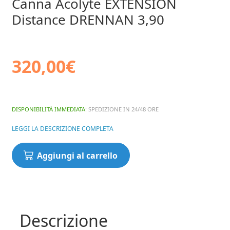
Canna Acolyte EXTENSION
Distance DRENNAN 3,90
320,00
€
DISPONIBILITÀ IMMEDIATA
: SPEDIZIONE IN 24/48 ORE
LEGGI LA DESCRIZIONE COMPLETA
Canna
Aggiungi al carrello
Acolyte
EXTENSION
Distance
DRENNAN
3,90
Descrizione
quantità