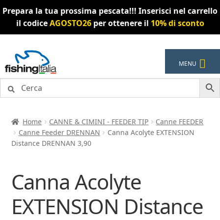
Prepara la tua prossima pescata!!! Inserisci nel carrello
il codice
AGOSTO26
per ottenere il
10% di sconto
Vai
Vai
MENU
alla
al
navigazione
contenuto
Home
CANNE & CIMINI - FEEDER TIP
Canne FEEDER
Canne Feeder DRENNAN
Canna Acolyte EXTENSION
Distance DRENNAN 3,90
Canna Acolyte
EXTENSION Distance