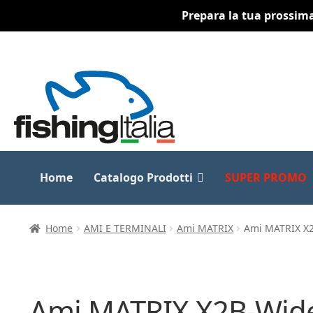
Prepara la tua prossima 
Vai
Vai
alla
al
navigazione
contenuto
Home
Catalogo Prodotti
SUPER PROMO
Home
AMI E TERMINALI
Ami MATRIX
Ami MATRIX X2
Ami MATRIX X2B-Wide