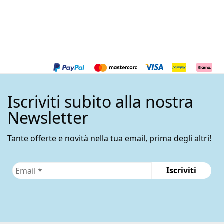
ha
più
varianti.
Le
opzioni
possono
essere
Iscriviti subito alla nostra
scelte
nella
Newsletter
pagina
del
Tante offerte e novità nella tua email, prima degli altri!
prodotto