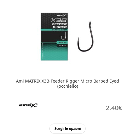
più
varianti.
Le
opzioni
possono
essere
scelte
nella
pagina
del
prodotto
Ami MATRIX X3B-Feeder Rigger Micro Barbed Eyed
(occhiello)
2,40
€
Questo
Scegli le opzioni
prodotto