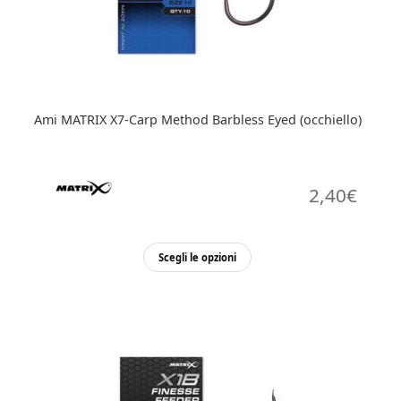
Ami MATRIX X7-Carp Method Barbless Eyed (occhiello)
2,40
€
Questo
Scegli le opzioni
prodotto
ha
più
varianti.
Le
opzioni