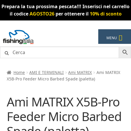
Prepara la tua prossima pescata!!! Inserisci nel carrello
il codice
AGOSTO26
per ottenere il
10% di sconto
Vai
Vai
MENU
alla
al
navigazione
contenuto
Home
AMI E TERMINALI
Ami MATRIX
Ami MATRIX
X5B-Pro Feeder Micro Barbed Spade (paletta)
Ami MATRIX X5B-Pro
Feeder Micro Barbed
Spade (paletta)