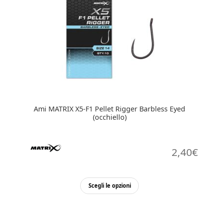
Le
opzioni
possono
essere
scelte
nella
pagina
del
prodotto
Ami MATRIX X5-F1 Pellet Rigger Barbless Eyed
(occhiello)
2,40
€
Questo
Scegli le opzioni
prodotto
ha