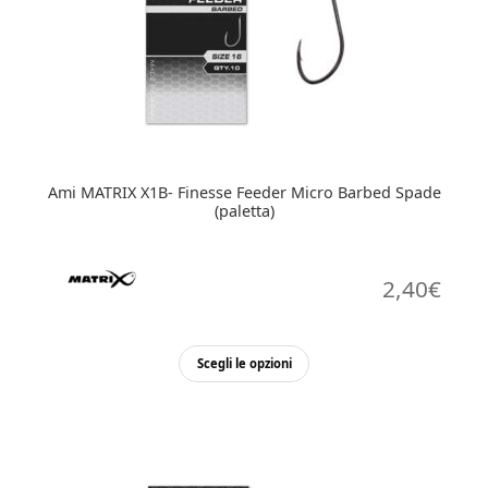
possono
essere
scelte
nella
pagina
del
prodotto
Ami MATRIX X1B- Finesse Feeder Micro Barbed Spade
(paletta)
2,40
€
Questo
Scegli le opzioni
prodotto
ha
più
varianti.