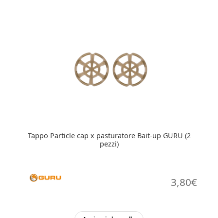
3,80€.
1,90€.
più
varianti.
Le
opzioni
possono
essere
scelte
nella
pagina
del
prodotto
Tappo Particle cap x pasturatore Bait-up GURU (2
pezzi)
3,80
€