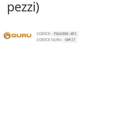
pezzi)
CODICE:
PAGU086-WFC
CODICE GURU:
GWF27