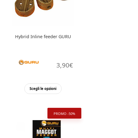
Hybrid Inline feeder GURU
3,90
€
Questo
Scegli le opzioni
prodotto
ha
più
PROMO -50%
varianti.
Le
opzioni