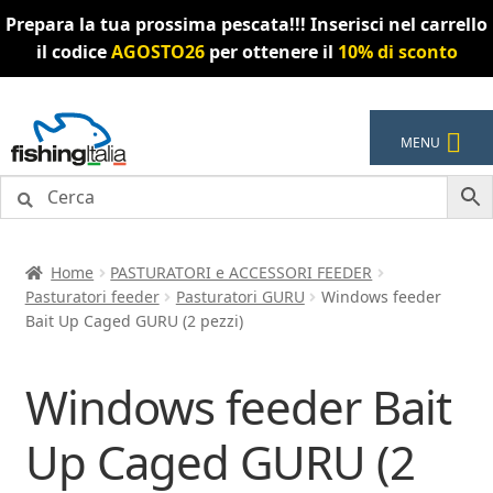
Prepara la tua prossima pescata!!! Inserisci nel carrello
il codice
AGOSTO26
per ottenere il
10% di sconto
Vai
Vai
MENU
alla
al
navigazione
contenuto
Home
PASTURATORI e ACCESSORI FEEDER
Pasturatori feeder
Pasturatori GURU
Windows feeder
Bait Up Caged GURU (2 pezzi)
Windows feeder Bait
Up Caged GURU (2