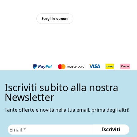
Questo
Scegli le opzioni
prodotto
ha
più
varianti.
Le
opzioni
possono
essere
Iscriviti subito alla nostra
scelte
nella
Newsletter
pagina
del
Tante offerte e novità nella tua email, prima degli altri!
prodotto