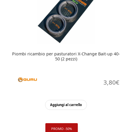
possono
essere
scelte
nella
pagina
del
prodotto
Piombi ricambio per pasturatori X-Change Bait-up 40-
50 (2 pezzi)
3,80
€
Aggiungi al carrello
PROMO -50%