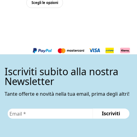
Questo
originale
attuale
Scegli le opzioni
prodotto
era:
è:
ha
3,80€.
1,90€.
più
varianti.
Le
opzioni
possono
essere
Iscriviti subito alla nostra
scelte
nella
Newsletter
pagina
del
Tante offerte e novità nella tua email, prima degli altri!
prodotto