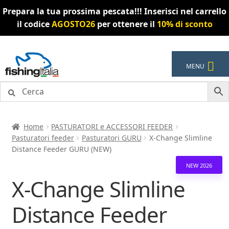
Prepara la tua prossima pescata!!! Inserisci nel carrello
il codice
AGOSTO26
per ottenere il
10% di sconto
Vai
Vai
MENU
alla
al
navigazione
contenuto
Home
PASTURATORI e ACCESSORI FEEDER
Pasturatori feeder
Pasturatori GURU
X-Change Slimline
Distance Feeder GURU (NEW)
NEW 2026
X-Change Slimline
Distance Feeder