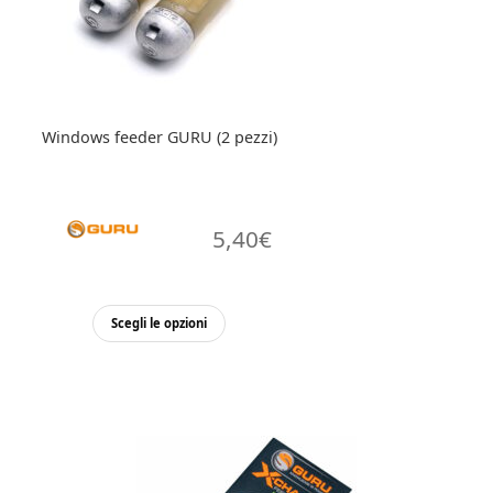
Windows feeder GURU (2 pezzi)
5,40
€
Questo
Scegli le opzioni
prodotto
ha
più
varianti.
Le
opzioni