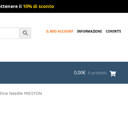
ttenere il
10% di sconto
IL MIO ACCOUNT
INFORMAZIONI
CONTATTI
0,00
€
0 prodotti
s Fine Needle PRESTON