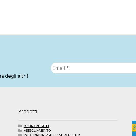
Le
op
po
es
sce
ne
pa
de
pr
a degli altri!
Prodotti
BUONI REGALO
ABBIGLIAMENTO
PASTURATORI e ACCESSORI FEEDER