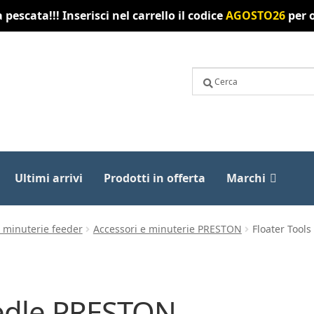
pescata!!! Inserisci nel carrello il codice
AGOSTO26
per o
Ultimi arrivi
Prodotti in offerta
Marchi
e minuterie feeder
Accessori e minuterie PRESTON
Floater Tool
eedle PRESTON