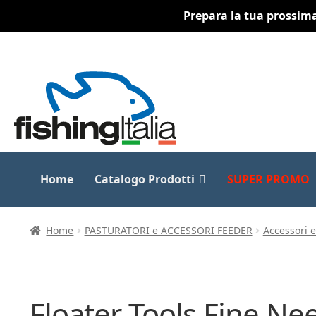
Prepara la tua prossima 
Vai
Vai
alla
al
navigazione
contenuto
Home
Catalogo Prodotti
SUPER PROMO
Home
PASTURATORI e ACCESSORI FEEDER
Accessori 
Floater Tools Fine N