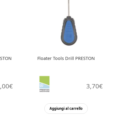
RESTON
Floater Tools Drill PRESTON
,00
€
3,70
€
esto
Aggiungi al carrello
odotto
ù
ianti.