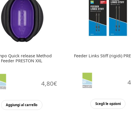
mpo Quick release Method
Feeder Links Stiff (rigidi) P
Feeder PRESTON XXL
4
4,80
€
Qu
Scegli le opzioni
Aggiungi al carrello
pr
ha
pi
var