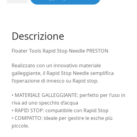
Tools
Rapid
Stop
Needle
PRESTON
Descrizione
quantità
Floater Tools Rapid Stop Needle PRESTON
Realizzato con un innovativo materiale
galleggiante, il Rapid Stop Needle semplifica
l’operazione di innesco su Rapid stop.
• MATERIALE GALLEGGIANTE: perfetto per l’uso in
riva ad uno specchio d’acqua
• RAPID STOP: compatibile con Rapid Stop
• COMPATTO: ideale per gestire le esche più
piccole.