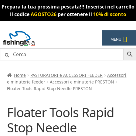
Prepara la tua prossima pescata!!! Inserisci nel carrello
il codice
AGOSTO26
per ottenere il
10% di sconto
Vai
Vai
MENU
alla
al
navigazione
contenuto
Home
PASTURATORI e ACCESSORI FEEDER
Accessori
e minuterie feeder
Accessori e minuterie PRESTON
Floater Tools Rapid Stop Needle PRESTON
Floater Tools Rapid
Stop Needle