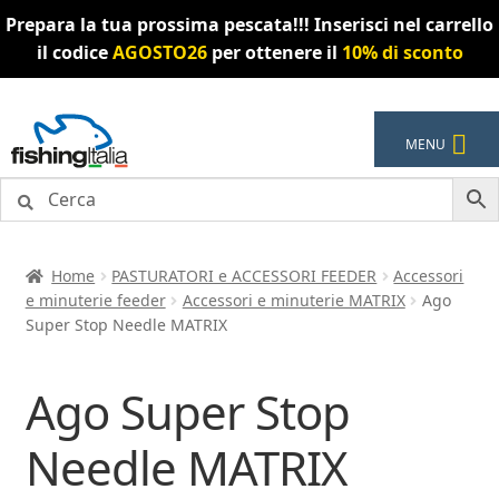
Prepara la tua prossima pescata!!! Inserisci nel carrello
il codice
AGOSTO26
per ottenere il
10% di sconto
Vai
Vai
MENU
alla
al
navigazione
contenuto
Home
PASTURATORI e ACCESSORI FEEDER
Accessori
e minuterie feeder
Accessori e minuterie MATRIX
Ago
Super Stop Needle MATRIX
Ago Super Stop
Needle MATRIX