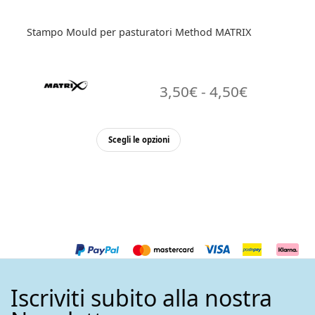
Stampo Mould per pasturatori Method MATRIX
Fascia
3,50
€
-
4,50
€
di
prezzo:
Questo
Scegli le opzioni
prodotto
da
ha
3,50€
più
a
varianti.
Le
4,50€
opzioni
possono
essere
Iscriviti subito alla nostra
scelte
nella