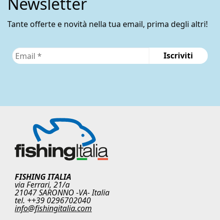
Newsletter
pagina
del
Tante offerte e novità nella tua email, prima degli altri!
prodotto
FISHING ITALIA
via Ferrari, 21/a
21047 SARONNO -VA- Italia
tel. ++39 0296702040
info@fishingitalia.com