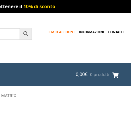
ttenere il
10% di sconto
IL MIO ACCOUNT
INFORMAZIONI
CONTATTI
0,00
€
0 prodotti
e MATRIX