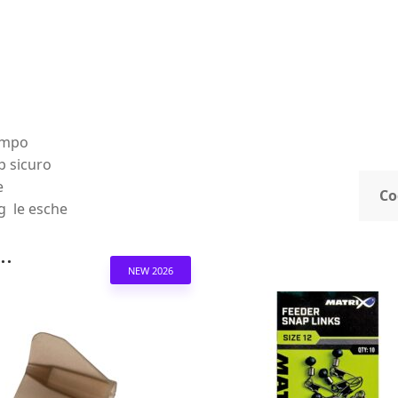
ampo
p sicuro
e
Co
ig le esche
..
NEW 2026