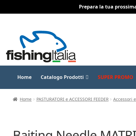
Prepara la tua prossima 
Vai
Vai
alla
al
navigazione
contenuto
Home
Catalogo Prodotti
SUPER PROMO
Home
PASTURATORI e ACCESSORI FEEDER
Accessori 
Baiting Needle MATR