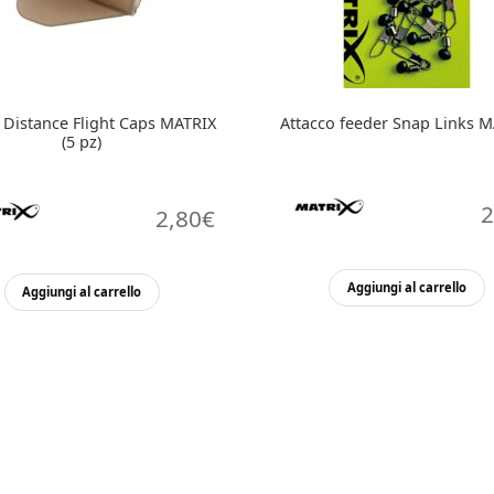
a Distance Flight Caps MATRIX
Attacco feeder Snap Links 
(5 pz)
2
2,80
€
Aggiungi al carrello
Aggiungi al carrello