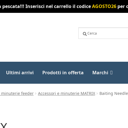
pescata!!! Inserisci nel carrello il codice
AGOSTO26
per o
Ultimi arrivi
Prodotti in offerta
Marchi
e minuterie feeder
Accessori e minuterie MATRIX
Baiting Needl
IX