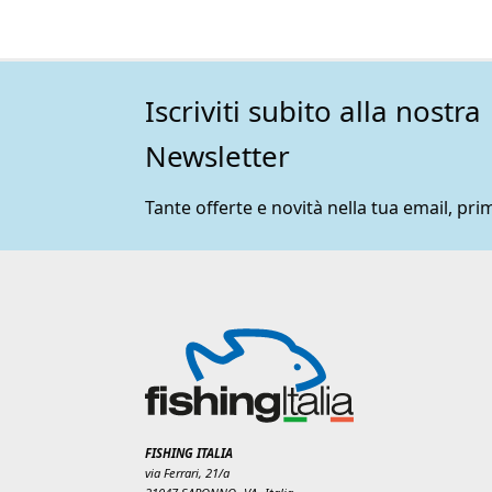
essere
scelte
nella
pagina
Iscriviti subito alla nostra
del
prodotto
Newsletter
Tante offerte e novità nella tua email, prim
FISHING ITALIA
via Ferrari, 21/a