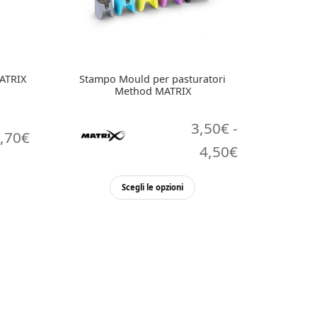
MATRIX
Stampo Mould per pasturatori
Method MATRIX
3,50
€
-
,70
€
Fascia
4,50
€
di
Questo
Scegli le opzioni
prezzo:
prodotto
ha
da
più
3,50€
varianti.
Le
a
opzioni
4,50€
possono
essere