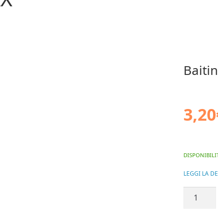
Baiti
3,20
DISPONIBILI
LEGGI LA D
Baiting
Needle
MATRIX