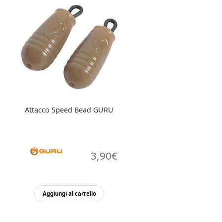
Le
opzioni
possono
essere
scelte
nella
pagina
del
prodotto
Attacco Speed Bead GURU
3,90
€
Aggiungi al carrello