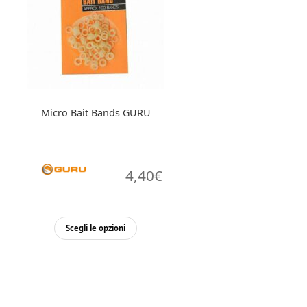
Micro Bait Bands GURU
4,40
€
Questo
Scegli le opzioni
prodotto
ha
più
varianti.