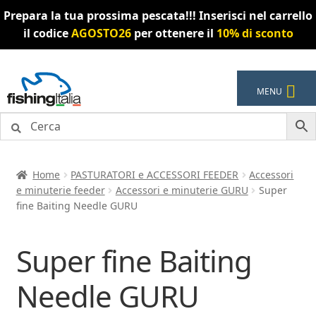
Prepara la tua prossima pescata!!! Inserisci nel carrello
il codice
AGOSTO26
per ottenere il
10% di sconto
Vai
Vai
MENU
alla
al
navigazione
contenuto
Home
PASTURATORI e ACCESSORI FEEDER
Accessori
e minuterie feeder
Accessori e minuterie GURU
Super
fine Baiting Needle GURU
Super fine Baiting
Needle GURU