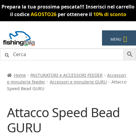
Prepara la tua prossima pescata!!! Inserisci nel carrello
il codice
AGOSTO26
per ottenere il
10% di sconto
Vai
Vai
MENU
alla
al
navigazione
contenuto
Home
PASTURATORI e ACCESSORI FEEDER
Accessori
e minuterie feeder
Accessori e minuterie GURU
Attacco
Speed Bead GURU
Attacco Speed Bead
GURU