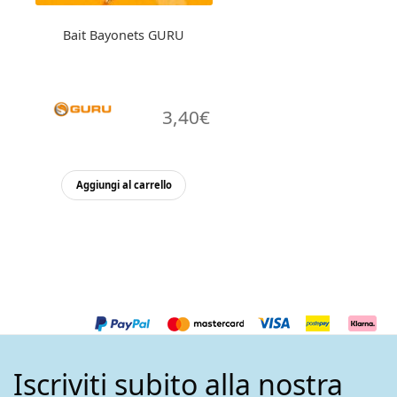
prodotto
Bait Bayonets GURU
3,40
€
Aggiungi al carrello
Iscriviti subito alla nostra