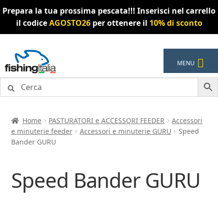
Prepara la tua prossima pescata!!! Inserisci nel carrello
il codice
AGOSTO26
per ottenere il
10% di sconto
Vai
Vai
MENU
alla
al
navigazione
contenuto
Home
PASTURATORI e ACCESSORI FEEDER
Accessori
e minuterie feeder
Accessori e minuterie GURU
Speed
Bander GURU
Speed Bander GURU