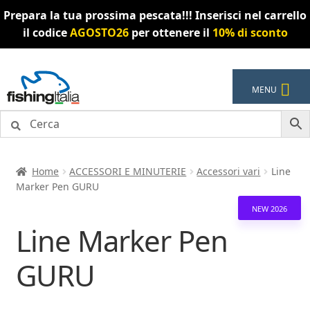
Prepara la tua prossima pescata!!! Inserisci nel carrello
il codice
AGOSTO26
per ottenere il
10% di sconto
Vai
Vai
MENU
alla
al
navigazione
contenuto
Home
ACCESSORI E MINUTERIE
Accessori vari
Line
Marker Pen GURU
NEW 2026
Line Marker Pen
GURU