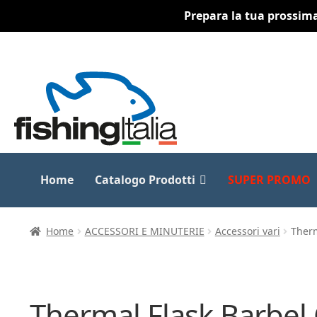
Prepara la tua prossima 
Vai
Vai
alla
al
navigazione
contenuto
Home
Catalogo Prodotti
SUPER PROMO
Home
ACCESSORI E MINUTERIE
Accessori vari
Therm
Thermal Flask Barbel