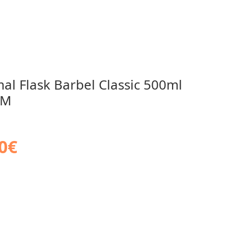
al Flask Barbel Classic 500ml
UM
0
€