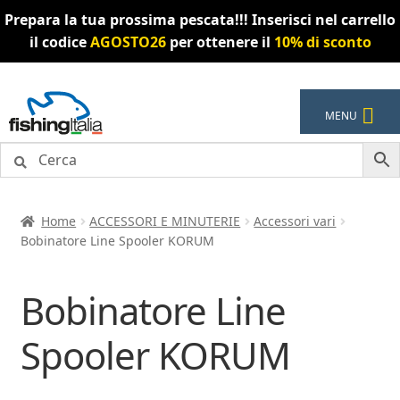
Prepara la tua prossima pescata!!! Inserisci nel carrello
il codice
AGOSTO26
per ottenere il
10% di sconto
Vai
Vai
MENU
alla
al
navigazione
contenuto
Home
ACCESSORI E MINUTERIE
Accessori vari
Bobinatore Line Spooler KORUM
Bobinatore Line
Spooler KORUM