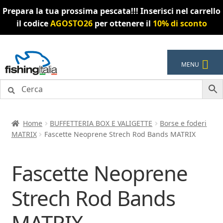
Prepara la tua prossima pescata!!! Inserisci nel carrello
il codice
AGOSTO26
per ottenere il
10% di sconto
Vai
Vai
MENU
alla
al
navigazione
contenuto
Home
BUFFETTERIA BOX E VALIGETTE
Borse e foderi
MATRIX
Fascette Neoprene Strech Rod Bands MATRIX
Fascette Neoprene
Strech Rod Bands
MATRIX