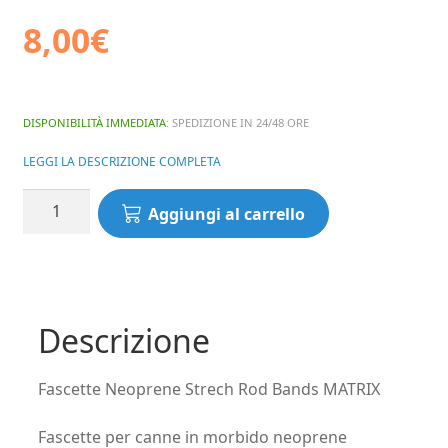
8,00
€
DISPONIBILITÀ IMMEDIATA
: SPEDIZIONE IN 24/48 ORE
LEGGI LA DESCRIZIONE COMPLETA
Fascette
Aggiungi al carrello
Neoprene
Strech
Rod
Bands
MATRIX
Descrizione
quantità
Fascette Neoprene Strech Rod Bands MATRIX
Fascette per canne in morbido neoprene