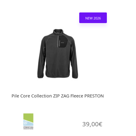
ha
più
NEW 2026
varianti.
Le
opzioni
possono
essere
scelte
nella
pagina
del
prodotto
Pile Core Collection ZIP ZAG Fleece PRESTON
39,00
€