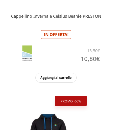
Cappellino Invernale Celsius Beanie PRESTON
IN OFFERTA!
13,50
€
Il
Il
10,80
€
prezzo
prezzo
originale
attuale
Aggiungi al carrello
era:
è:
13,50€.
10,80€.
PROMO -50%