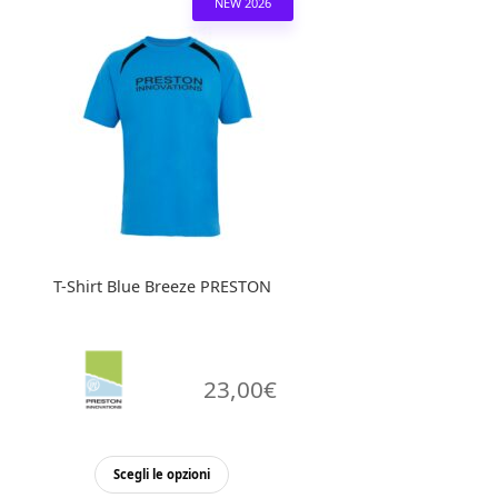
NEW 2026
varianti.
Le
opzioni
possono
essere
scelte
nella
pagina
del
prodotto
T-Shirt Blue Breeze PRESTON
23,00
€
Questo
Scegli le opzioni
prodotto