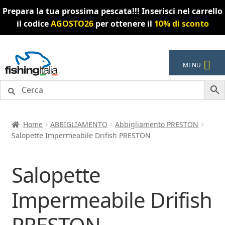
Prepara la tua prossima pescata!!! Inserisci nel carrello
il codice
AGOSTO26
per ottenere il
10% di sconto
Vai
Vai
MENU
alla
al
navigazione
contenuto
Home
ABBIGLIAMENTO
Abbigliamento PRESTON
Salopette Impermeabile Drifish PRESTON
Salopette
Impermeabile Drifish
PRESTON