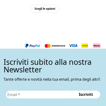
Questo
Scegli le opzioni
prodotto
ha
più
varianti.
Le
opzioni
possono
essere
Iscriviti subito alla nostra
scelte
nella
Newsletter
pagina
del
Tante offerte e novità nella tua email, prima degli altri!
prodotto