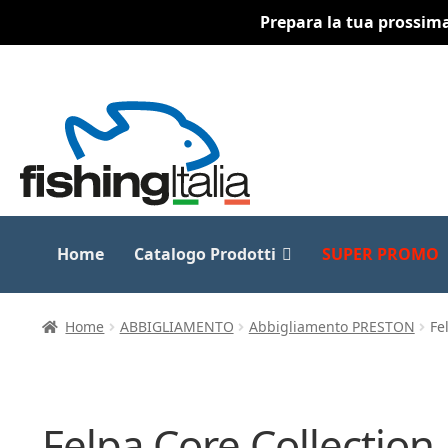
Prepara la tua prossima 
Vai
Vai
alla
al
navigazione
contenuto
Home
Catalogo Prodotti
SUPER PROMO
Home
ABBIGLIAMENTO
Abbigliamento PRESTON
Fe
Felpa Core Collectio