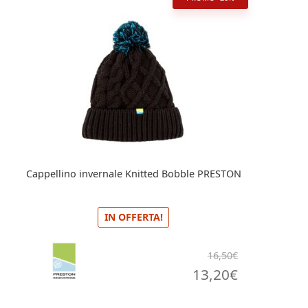
Cappellino invernale Knitted Bobble PRESTON
IN OFFERTA!
16,50
€
Il
Il
13,20
€
prezzo
prezzo