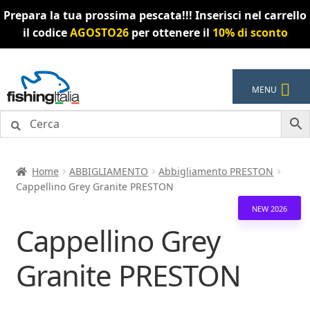
Prepara la tua prossima pescata!!! Inserisci nel carrello
il codice
AGOSTO26
per ottenere il
10% di sconto
Vai
Vai
MENU
alla
al
navigazione
contenuto
Home
ABBIGLIAMENTO
Abbigliamento PRESTON
Cappellino Grey Granite PRESTON
NEW 2026
Cappellino Grey
Granite PRESTON