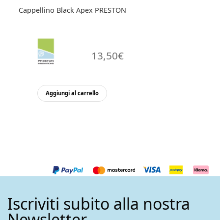
prodotto
Cappellino Black Apex PRESTON
13,50
€
Aggiungi al carrello
Iscriviti subito alla nostra
Newsletter