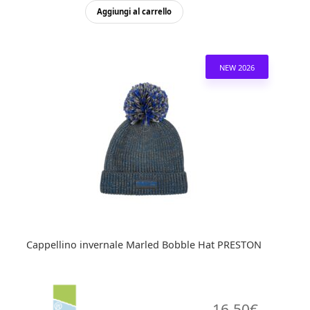
originale
attuale
Aggiungi al carrello
era:
è:
16,50€.
13,20€.
NEW 2026
Cappellino invernale Marled Bobble Hat PRESTON
16,50
€