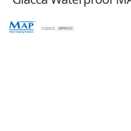
CODICE:
ABMA020