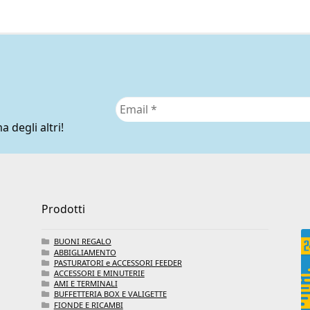
essere
scelte
nella
pagina
del
prodotto
a degli altri!
Prodotti
BUONI REGALO
ABBIGLIAMENTO
PASTURATORI e ACCESSORI FEEDER
ACCESSORI E MINUTERIE
AMI E TERMINALI
BUFFETTERIA BOX E VALIGETTE
FIONDE E RICAMBI