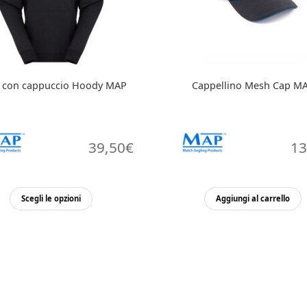
a con cappuccio Hoody MAP
Cappellino Mesh Cap M
39,50
€
13
Questo
Scegli le opzioni
Aggiungi al carrello
prodotto
ha
più
varianti.
Le
opzioni
possono