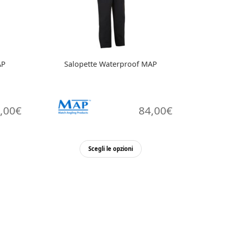
AP
Salopette Waterproof MAP
,00
€
84,00
€
Questo
Scegli le opzioni
prodotto
ha
più
varianti.
Le
opzioni
possono