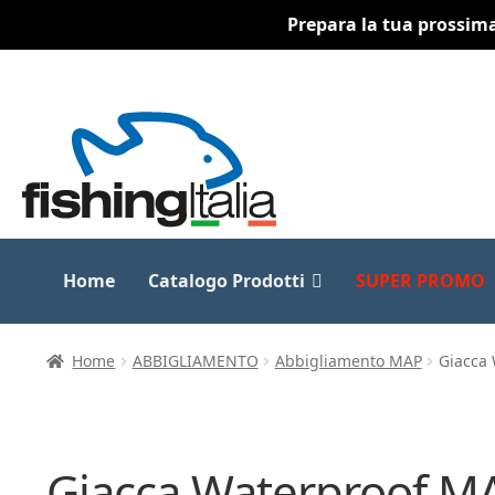
Prepara la tua prossima 
Vai
Vai
alla
al
navigazione
contenuto
Home
Catalogo Prodotti
SUPER PROMO
Home
ABBIGLIAMENTO
Abbigliamento MAP
Giacca
Giacca Waterproof M