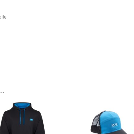
ile
..