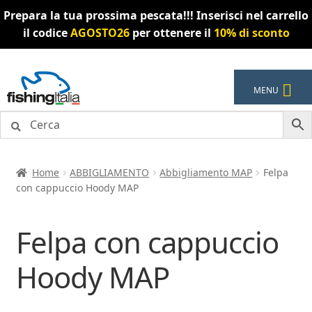
Prepara la tua prossima pescata!!! Inserisci nel carrello
il codice
AGOSTO26
per ottenere il
10% di sconto
Vai
Vai
MENU
alla
al
navigazione
contenuto
Home
ABBIGLIAMENTO
Abbigliamento MAP
Felpa
con cappuccio Hoody MAP
Felpa con cappuccio
Hoody MAP