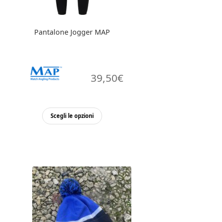
del
prodotto
Pantalone Jogger MAP
39,50
€
Questo
Scegli le opzioni
prodotto
ha
più
varianti.
Le
opzioni
possono
essere