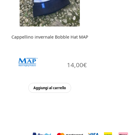
scelte
nella
pagina
del
prodotto
Cappellino invernale Bobble Hat MAP
14,00
€
Aggiungi al carrello