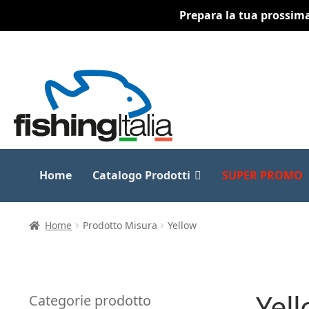
Prepara la tua prossima 
Vai
Vai
alla
al
navigazione
contenuto
Home
Catalogo Prodotti
SUPER PROMO
Home
Prodotto Misura
Yellow
Yel
Categorie prodotto