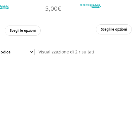
5,00
€
Questo
Scegli le opzioni
Scegli le opzioni
prodotto
ha
più
Visualizzazione di 2 risultati
varianti.
Le
opzioni
possono
essere
scelte
nella
pagina
del
prodotto