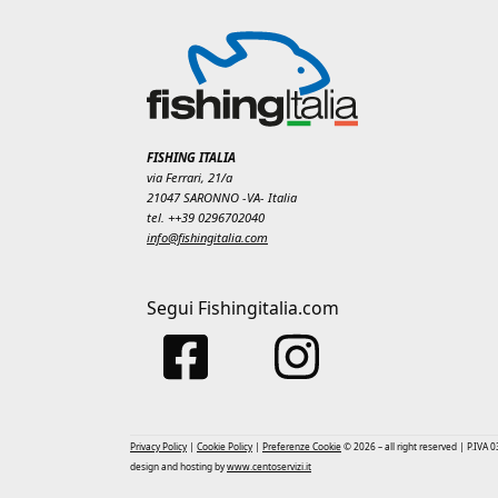
FISHING ITALIA
via Ferrari, 21/a
21047 SARONNO -VA- Italia
tel. ++39 0296702040
info@fishingitalia.com
Segui Fishingitalia.com
Privacy Policy
|
Cookie Policy
|
Preferenze Cookie
© 2026 – all right reserved | P.IVA
design and hosting by
www.centoservizi.it