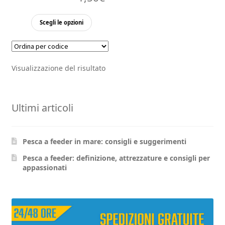
Questo
Scegli le opzioni
prodotto
ha
più
Visualizzazione del risultato
varianti.
Le
opzioni
Ultimi articoli
possono
essere
scelte
Pesca a feeder in mare: consigli e suggerimenti
nella
pagina
Pesca a feeder: definizione, attrezzature e consigli per
appassionati
del
prodotto