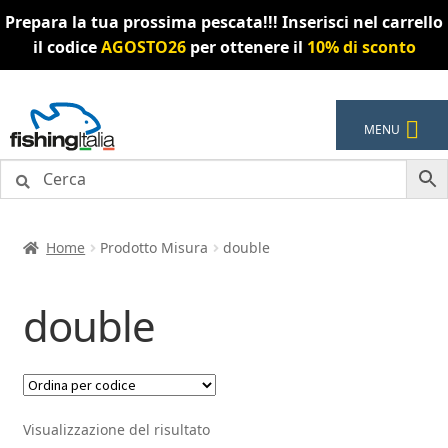
Prepara la tua prossima pescata!!! Inserisci nel carrello
il codice
AGOSTO26
per ottenere il
10% di sconto
Vai
Vai
MENU
alla
al
navigazione
contenuto
Home
Prodotto Misura
double
double
Visualizzazione del risultato