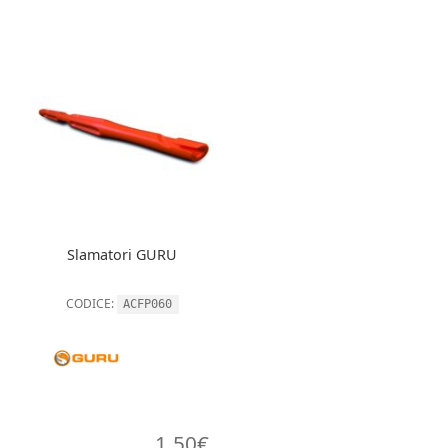
Slamatori GURU
CODICE:
ACFP060
1,50
€