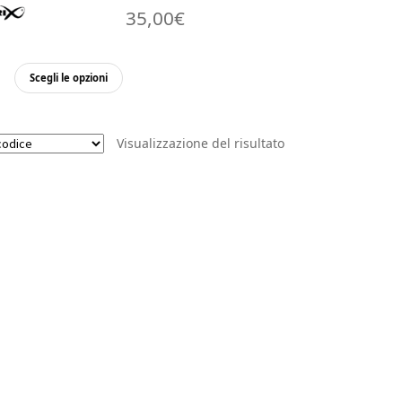
35,00
€
Questo
Scegli le opzioni
prodotto
ha
più
Visualizzazione del risultato
varianti.
Le
opzioni
possono
essere
scelte
nella
pagina
del
prodotto