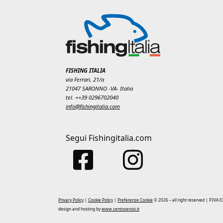
FISHING ITALIA
via Ferrari, 21/a
21047 SARONNO -VA- Italia
tel. ++39 0296702040
info@fishingitalia.com
Segui Fishingitalia.com
Privacy Policy
|
Cookie Policy
|
Preferenze Cookie
© 2026 – all right reserved | P.IVA
design and hosting by
www.centoservizi.it