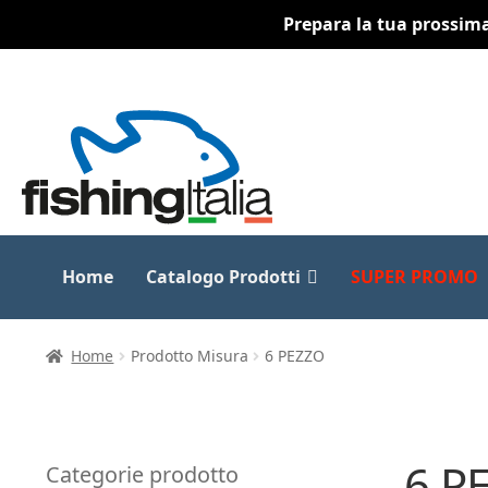
Prepara la tua prossima 
Vai
Vai
alla
al
navigazione
contenuto
Home
Catalogo Prodotti
SUPER PROMO
Home
Prodotto Misura
6 PEZZO
6 P
Categorie prodotto