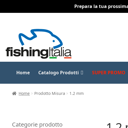
Prepara la tua prossima 
Vai
Vai
alla
al
navigazione
contenuto
Home
Catalogo Prodotti
SUPER PROMO
Home
Prodotto Misura
1.2 mm
1.2
Categorie prodotto