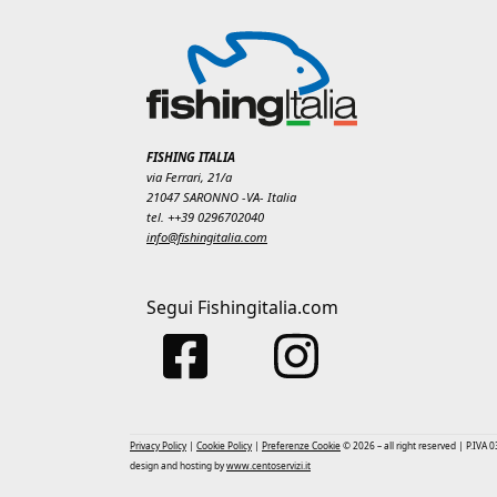
FISHING ITALIA
via Ferrari, 21/a
21047 SARONNO -VA- Italia
tel. ++39 0296702040
info@fishingitalia.com
Segui Fishingitalia.com
Privacy Policy
|
Cookie Policy
|
Preferenze Cookie
© 2026 – all right reserved | P.IVA
design and hosting by
www.centoservizi.it