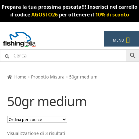
Prepara la tua prossima pescata!!! Inserisci nel carrello
il codice
AGOSTO26
per ottenere il
10% di sconto
Vai
Vai
MENU
alla
al
navigazione
contenuto
Home
Prodotto Misura
50gr medium
50gr medium
Visualizzazione di 3 risultati