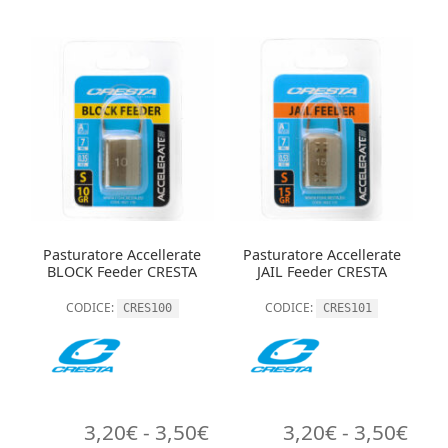
Pasturatore Accellerate
Pasturatore Accellerate
BLOCK Feeder CRESTA
JAIL Feeder CRESTA
CODICE:
CODICE:
CRES100
CRES101
Fascia
Fasc
3,20
€
-
3,50
€
3,20
€
-
3,50
€