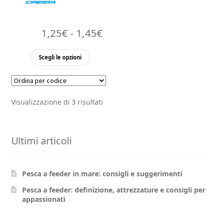
Fascia
1,25
€
-
1,45
€
di
Questo
Scegli le opzioni
prezzo:
prodotto
ha
da
più
1,25€
Visualizzazione di 3 risultati
varianti.
a
Le
opzioni
1,45€
Ultimi articoli
possono
essere
scelte
Pesca a feeder in mare: consigli e suggerimenti
nella
pagina
Pesca a feeder: definizione, attrezzature e consigli per
appassionati
del
prodotto