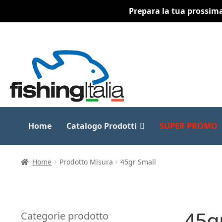
Prepara la tua prossima 
Vai
Vai
alla
al
navigazione
contenuto
Home
Catalogo Prodotti
SUPER PROMO
Home
Prodotto Misura
45gr Small
45g
Categorie prodotto