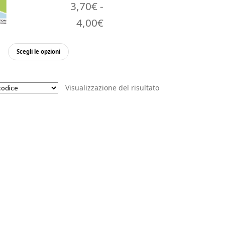
3,70
€
-
Fascia
4,00
€
di
Questo
Scegli le opzioni
prezzo:
prodotto
da
ha
più
3,70€
Visualizzazione del risultato
varianti.
a
Le
opzioni
4,00€
possono
essere
scelte
nella
pagina
del
prodotto