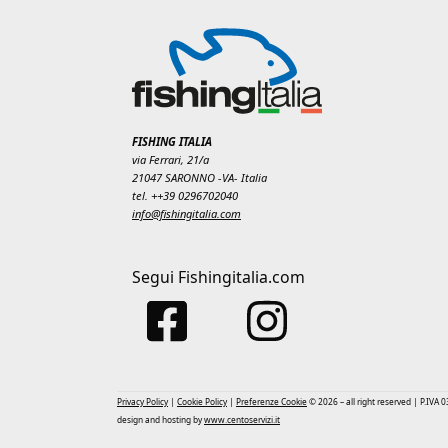
FISHING ITALIA
via Ferrari, 21/a
21047 SARONNO -VA- Italia
tel. ++39 0296702040
info@fishingitalia.com
Segui Fishingitalia.com
Privacy Policy
|
Cookie Policy
|
Preferenze Cookie
© 2026 – all right reserved | P.IVA
design and hosting by
www.centoservizi.it