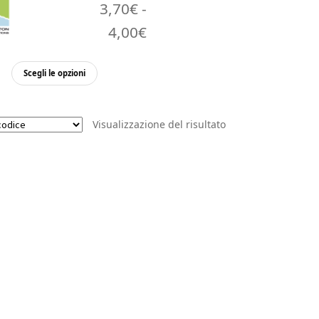
3,70
€
-
Fascia
4,00
€
di
Questo
Scegli le opzioni
prezzo:
prodotto
da
ha
più
3,70€
Visualizzazione del risultato
varianti.
a
Le
opzioni
4,00€
possono
essere
scelte
nella
pagina
del
prodotto