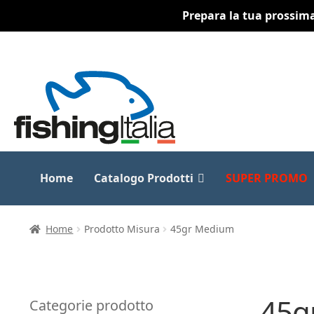
Prepara la tua prossima 
Vai
Vai
alla
al
navigazione
contenuto
Home
Catalogo Prodotti
SUPER PROMO
Home
Prodotto Misura
45gr Medium
45g
Categorie prodotto