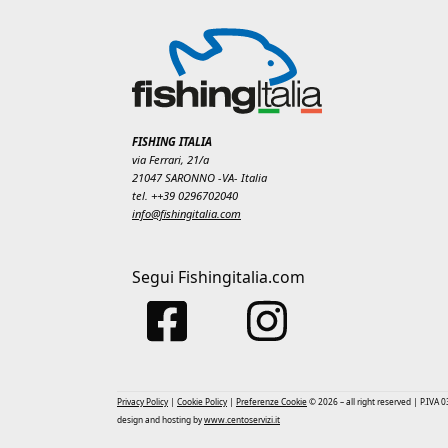
FISHING ITALIA
via Ferrari, 21/a
21047 SARONNO -VA- Italia
tel. ++39 0296702040
info@fishingitalia.com
Segui Fishingitalia.com
Privacy Policy
|
Cookie Policy
|
Preferenze Cookie
© 2026 – all right reserved | P.IVA
design and hosting by
www.centoservizi.it