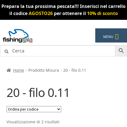
Prepara la tua prossima pescata!!! Inserisci nel carrello
il codice
AGOSTO26
per ottenere il
10% di sconto
Vai
Vai
MENU
alla
al
navigazione
contenuto
Home
Prodotto Misura
20 - filo 0.11
20 - filo 0.11
Visualizzazione di 2 risultati