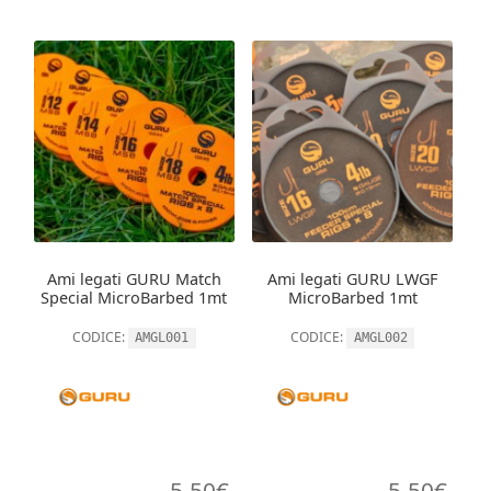
Ami legati GURU Match
Ami legati GURU LWGF
Special MicroBarbed 1mt
MicroBarbed 1mt
CODICE:
CODICE:
AMGL001
AMGL002
5,50
€
5,50
€