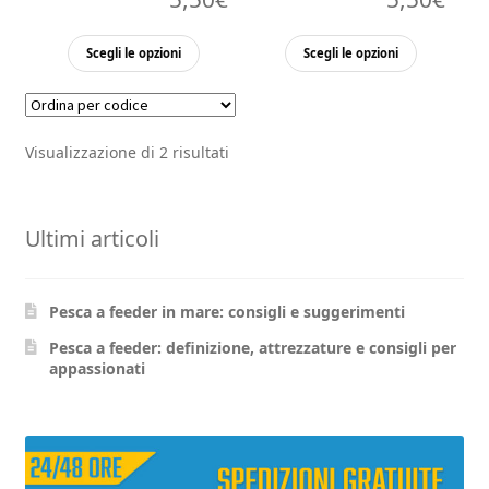
Questo
Questo
Scegli le opzioni
Scegli le opzioni
prodotto
prodott
ha
ha
più
più
Visualizzazione di 2 risultati
varianti.
varianti.
Le
Le
opzioni
opzioni
Ultimi articoli
possono
possono
essere
essere
scelte
scelte
Pesca a feeder in mare: consigli e suggerimenti
nella
nella
pagina
pagina
Pesca a feeder: definizione, attrezzature e consigli per
appassionati
del
del
prodotto
prodott