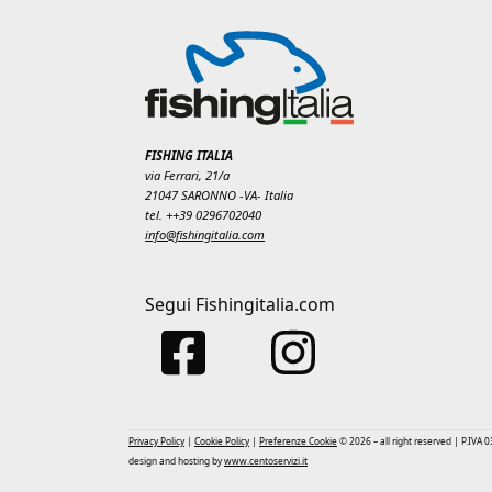
FISHING ITALIA
via Ferrari, 21/a
21047 SARONNO -VA- Italia
tel. ++39 0296702040
info@fishingitalia.com
Segui Fishingitalia.com
Privacy Policy
|
Cookie Policy
|
Preferenze Cookie
© 2026 – all right reserved | P.IVA
design and hosting by
www.centoservizi.it