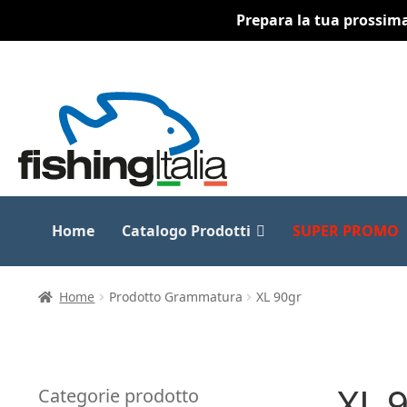
Prepara la tua prossima 
Vai
Vai
alla
al
navigazione
contenuto
Home
Catalogo Prodotti
SUPER PROMO
Home
Prodotto Grammatura
XL 90gr
XL 
Categorie prodotto