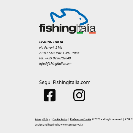
FISHING ITALIA
via Ferrari, 21/a
21047 SARONNO -VA- Italia
tel. ++39 0296702040
info@fishingitalia.com
Segui Fishingitalia.com
Privacy Policy
|
Cookie Policy
|
Preferenze Cookie
© 2026 – all right reserved | P.IVA
design and hosting by
www.centoservizi.it