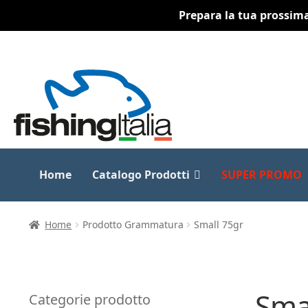
Prepara la tua prossima 
Vai
Vai
alla
al
navigazione
contenuto
Home
Catalogo Prodotti
SUPER PROMO
Home
Prodotto Grammatura
Small 75gr
Sma
Categorie prodotto