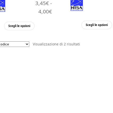
3,45
€
-
Fascia
4,00
€
di
Questo
Scegli le opzioni
Scegli le opzioni
prezzo:
prodotto
da
ha
più
3,45€
Visualizzazione di 2 risultati
varianti.
a
Le
opzioni
4,00€
possono
essere
scelte
nella
pagina
del
prodotto