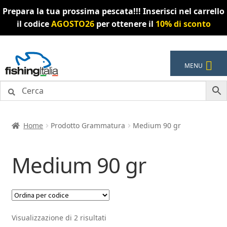
Prepara la tua prossima pescata!!! Inserisci nel carrello
il codice
AGOSTO26
per ottenere il
10% di sconto
Vai
Vai
MENU
alla
al
navigazione
contenuto
Home
Prodotto Grammatura
Medium 90 gr
Medium 90 gr
Visualizzazione di 2 risultati