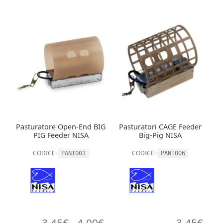
Pasturatore Open-End BIG
Pasturatori CAGE Feeder
PIG Feeder NISA
Big-Pig NISA
CODICE:
CODICE:
PANI003
PANI006
Fascia
3,45
€
-
4,00
€
3,45
€