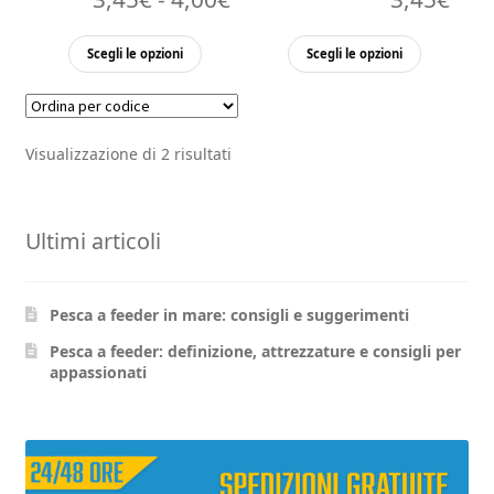
di
Questo
Questo
Scegli le opzioni
Scegli le opzioni
prezzo:
prodotto
prodott
ha
ha
da
più
più
3,45€
Visualizzazione di 2 risultati
varianti.
varianti.
a
Le
Le
opzioni
4,00€
opzioni
Ultimi articoli
possono
possono
essere
essere
scelte
scelte
Pesca a feeder in mare: consigli e suggerimenti
nella
nella
pagina
pagina
Pesca a feeder: definizione, attrezzature e consigli per
appassionati
del
del
prodotto
prodott