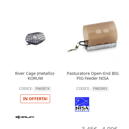
River Cage (metallo)-
Pasturatore Open-End BIG
KORUM
PIG Feeder NISA
CODICE:
CODICE:
PAKO074
PANI003
IN OFFERTA!
Fasc
3,45
€
-
4,00
€