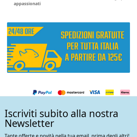
appassionati
del
prodotto
Iscriviti subito alla nostra
Newsletter
Tante offerte e novità nella tua email, prima degli altri!