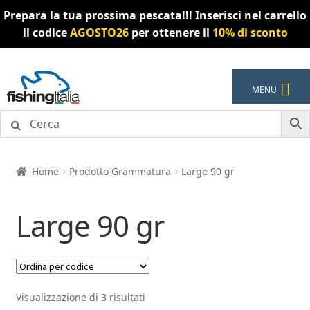
Prepara la tua prossima pescata!!! Inserisci nel carrello
il codice
AGOSTO26
per ottenere il
10% di sconto
Vai
Vai
MENU
alla
al
navigazione
contenuto
Home
Prodotto Grammatura
Large 90 gr
Large 90 gr
Visualizzazione di 3 risultati