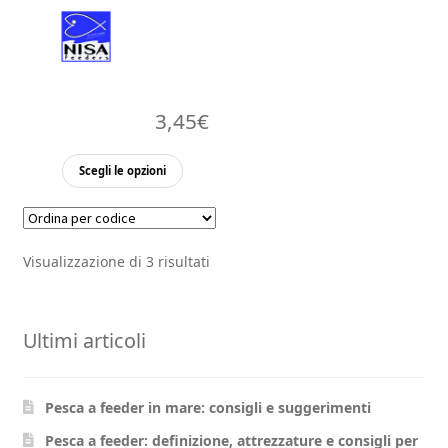
3,45
€
Questo
Scegli le opzioni
prodotto
ha
più
Visualizzazione di 3 risultati
varianti.
Le
opzioni
Ultimi articoli
possono
essere
scelte
Pesca a feeder in mare: consigli e suggerimenti
nella
pagina
Pesca a feeder: definizione, attrezzature e consigli per