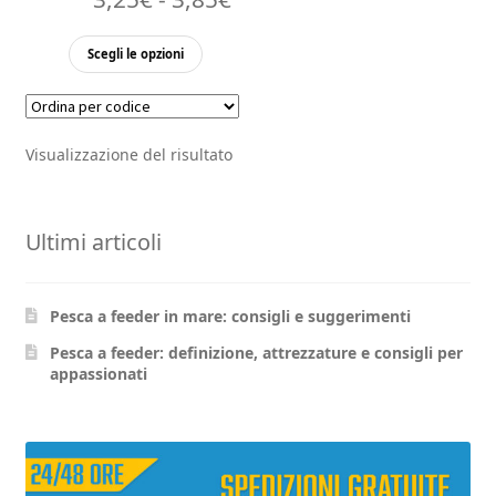
di
Questo
Scegli le opzioni
prezzo:
prodotto
ha
da
più
3,25€
Visualizzazione del risultato
varianti.
a
Le
opzioni
3,85€
Ultimi articoli
possono
essere
scelte
Pesca a feeder in mare: consigli e suggerimenti
nella
pagina
Pesca a feeder: definizione, attrezzature e consigli per
appassionati
del
prodotto