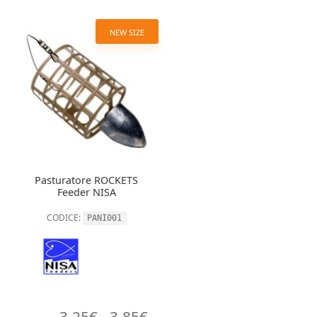
NEW SIZE
Pasturatore ROCKETS
Feeder NISA
CODICE:
PANI001
Fascia
3,25
€
-
3,85
€