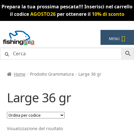
Prepara la tua prossima pescata!!! Inserisci nel carrello
il codice
AGOSTO26
per ottenere il
10% di sconto
Vai
Vai
MENU
alla
al
navigazione
contenuto
Home
Prodotto Grammatura
Large 36 gr
Large 36 gr
Visualizzazione del risultato