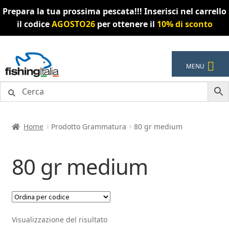
Prepara la tua prossima pescata!!! Inserisci nel carrello
il codice
AGOSTO26
per ottenere il
10% di sconto
Vai
Vai
MENU
alla
al
navigazione
contenuto
Home
Prodotto Grammatura
80 gr medium
80 gr medium
Visualizzazione del risultato