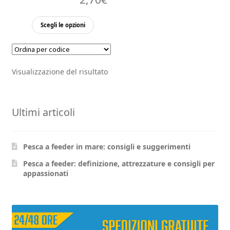
Questo
Scegli le opzioni
prodotto
ha
più
Visualizzazione del risultato
varianti.
Le
opzioni
Ultimi articoli
possono
essere
scelte
Pesca a feeder in mare: consigli e suggerimenti
nella
pagina
Pesca a feeder: definizione, attrezzature e consigli per
appassionati
del
prodotto