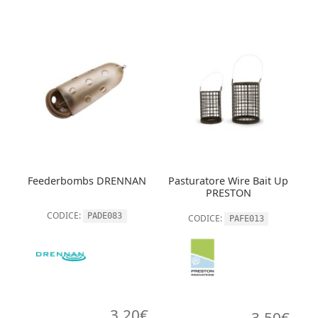
Feederbombs DRENNAN
Pasturatore Wire Bait Up
PRESTON
CODICE:
PADE083
CODICE:
PAFE013
3,20
€
3,50
€