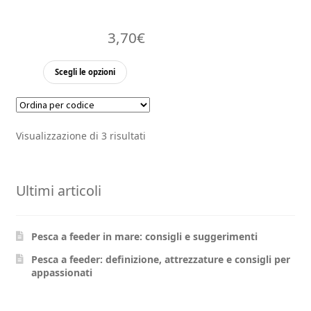
3,70
€
Questo
Scegli le opzioni
prodotto
ha
più
Visualizzazione di 3 risultati
varianti.
Le
opzioni
Ultimi articoli
possono
essere
scelte
Pesca a feeder in mare: consigli e suggerimenti
nella
pagina
Pesca a feeder: definizione, attrezzature e consigli per
appassionati
del
prodotto