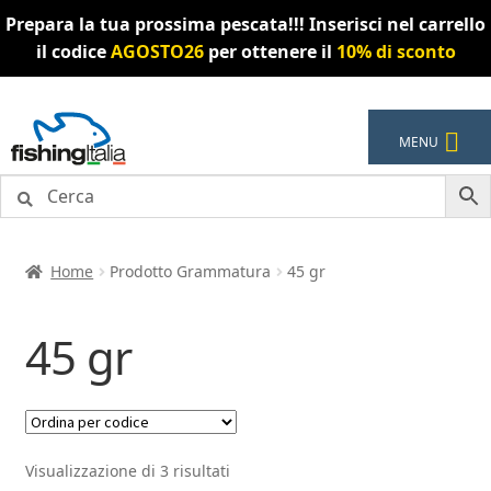
Prepara la tua prossima pescata!!! Inserisci nel carrello
il codice
AGOSTO26
per ottenere il
10% di sconto
Vai
Vai
MENU
alla
al
navigazione
contenuto
Home
Prodotto Grammatura
45 gr
45 gr
Visualizzazione di 3 risultati