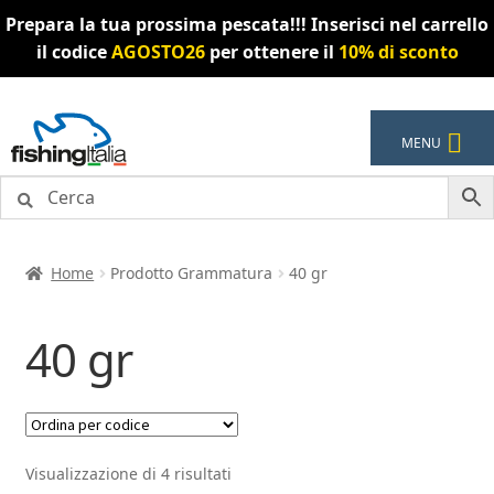
Prepara la tua prossima pescata!!! Inserisci nel carrello
il codice
AGOSTO26
per ottenere il
10% di sconto
Vai
Vai
MENU
alla
al
navigazione
contenuto
Home
Prodotto Grammatura
40 gr
40 gr
Visualizzazione di 4 risultati