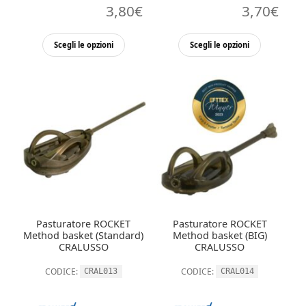
3,80
€
3,70
€
Questo
Questo
Scegli le opzioni
Scegli le opzioni
prodotto
prodott
ha
ha
più
più
varianti.
varianti.
Le
Le
opzioni
opzioni
possono
possono
essere
essere
scelte
scelte
nella
nella
Pasturatore ROCKET
Pasturatore ROCKET
pagina
pagina
Method basket (Standard)
Method basket (BIG)
del
del
CRALUSSO
CRALUSSO
prodotto
prodott
CODICE:
CODICE:
CRAL013
CRAL014