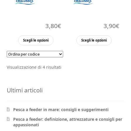
3,80
€
3,90
€
Questo
Questo
Scegli le opzioni
Scegli le opzioni
prodotto
prodott
ha
ha
più
più
Visualizzazione di 4 risultati
varianti.
varianti.
Le
Le
opzioni
opzioni
Ultimi articoli
possono
possono
essere
essere
scelte
scelte
Pesca a feeder in mare: consigli e suggerimenti
nella
nella
pagina
pagina
Pesca a feeder: definizione, attrezzature e consigli per
appassionati
del
del