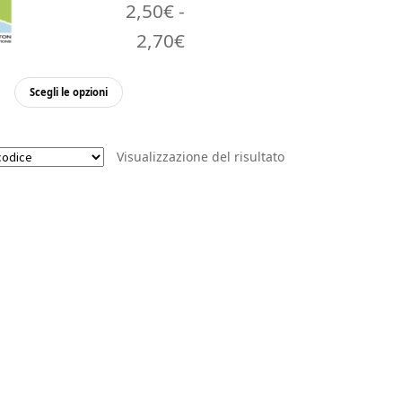
2,50
€
-
Fascia
2,70
€
di
Questo
Scegli le opzioni
prezzo:
prodotto
da
ha
più
2,50€
Visualizzazione del risultato
varianti.
a
Le
opzioni
2,70€
possono
essere
scelte
nella
pagina
del
prodotto