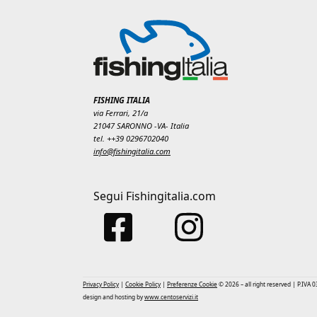
FISHING ITALIA
via Ferrari, 21/a
21047 SARONNO -VA- Italia
tel. ++39 0296702040
info@fishingitalia.com
Segui Fishingitalia.com
Privacy Policy
|
Cookie Policy
|
Preferenze Cookie
© 2026 – all right reserved | P.IVA
design and hosting by
www.centoservizi.it