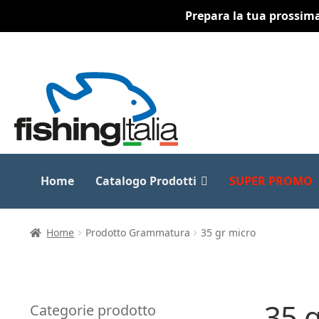
Prepara la tua prossima 
Vai
Vai
alla
al
navigazione
contenuto
Home
Catalogo Prodotti
SUPER PROMO
Home
Prodotto Grammatura
35 gr micro
35 
Categorie prodotto