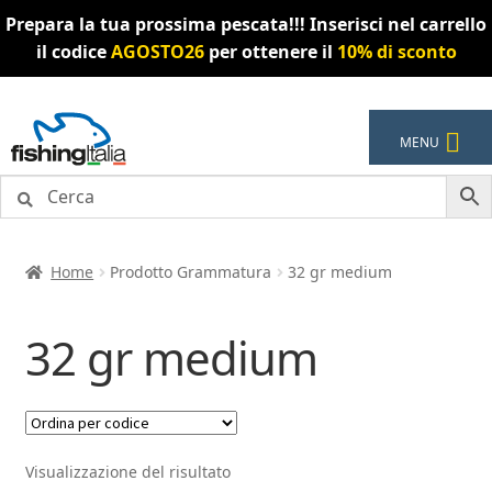
Prepara la tua prossima pescata!!! Inserisci nel carrello
il codice
AGOSTO26
per ottenere il
10% di sconto
Vai
Vai
MENU
alla
al
navigazione
contenuto
Home
Prodotto Grammatura
32 gr medium
32 gr medium
Visualizzazione del risultato