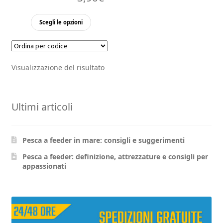
Questo
Scegli le opzioni
prodotto
ha
più
Visualizzazione del risultato
varianti.
Le
opzioni
Ultimi articoli
possono
essere
scelte
Pesca a feeder in mare: consigli e suggerimenti
nella
pagina
Pesca a feeder: definizione, attrezzature e consigli per
appassionati
del
prodotto