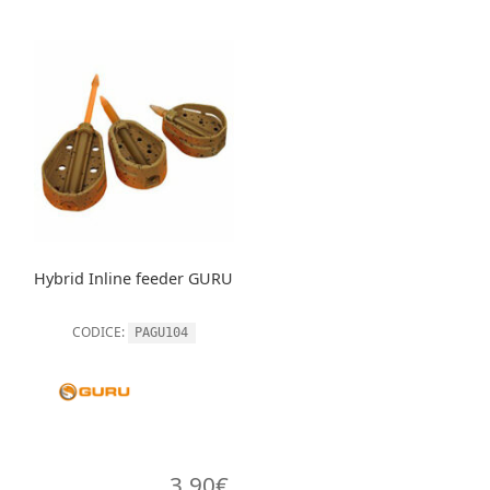
Hybrid Inline feeder GURU
CODICE:
PAGU104
3,90
€