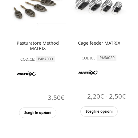
opzioni
opzioni
4,40€
possono
possono
essere
essere
scelte
scelte
nella
nella
pagina
Pasturatore Method
Cage feeder MATRIX
pagina
del
MATRIX
del
prodott
CODICE:
PAMA039
CODICE:
PAMA033
prodotto
Fasc
2,20
€
-
2,50
€
3,50
€
di
Questo
Questo
Scegli le opzioni
Scegli le opzioni
pre
prodott
prodotto
ha
da
ha
più
più
2,2