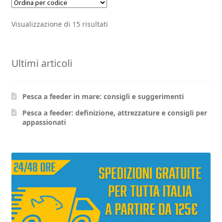
ha
da
più
2,20€
Visualizzazione di 15 risultati
varianti.
a
Le
opzioni
2,50€
Ultimi articoli
possono
essere
scelte
Pesca a feeder in mare: consigli e suggerimenti
nella
pagina
Pesca a feeder: definizione, attrezzature e consigli per
appassionati
del
prodotto