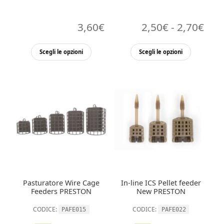
Fasc
3,60
€
2,50
€
-
2,70
€
di
Questo
Questo
Scegli le opzioni
Scegli le opzioni
pre
prodotto
prodott
ha
ha
da
più
più
2,5
varianti.
varianti.
a
Le
Le
opzioni
opzioni
2,7
possono
possono
essere
essere
scelte
scelte
nella
nella
Pasturatore Wire Cage
In-line ICS Pellet feeder
pagina
pagina
Feeders PRESTON
New PRESTON
del
del
CODICE:
CODICE:
PAFE015
PAFE022
prodotto
prodott