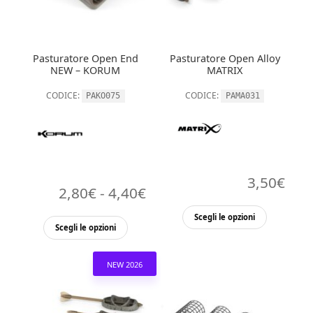
essere
essere
scelte
scelte
nella
nella
Pasturatore Open End
Pasturatore Open Alloy
pagina
pagina
NEW – KORUM
MATRIX
del
del
CODICE:
CODICE:
PAKO075
PAMA031
prodotto
prodott
3,50
€
Fascia
2,80
€
-
4,40
€
Questo
di
Scegli le opzioni
Questo
Scegli le opzioni
prodott
prezzo:
prodotto
ha
ha
da
più
NEW 2026
più
2,80€
varianti.
varianti.
Le
a
Le