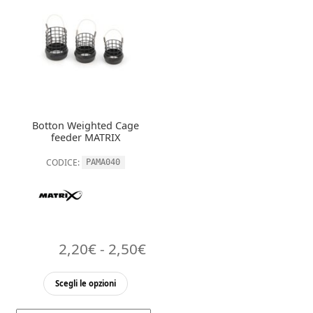
varianti.
varianti.
a
Le
Le
opzioni
2,5
opzioni
possono
possono
essere
essere
scelte
scelte
nella
nella
Botton Weighted Cage
pagina
pagina
feeder MATRIX
del
del
prodott
CODICE:
PAMA040
prodotto
Fascia
2,20
€
-
2,50
€
di
Questo
Scegli le opzioni
prezzo:
prodotto