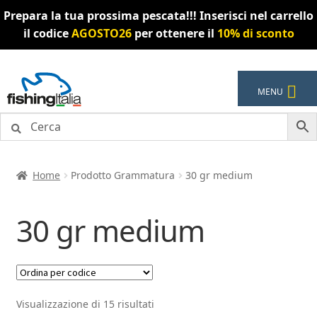
Prepara la tua prossima pescata!!! Inserisci nel carrello
il codice
AGOSTO26
per ottenere il
10% di sconto
Vai
Vai
MENU
alla
al
navigazione
contenuto
Home
Prodotto Grammatura
30 gr medium
30 gr medium
Visualizzazione di 15 risultati