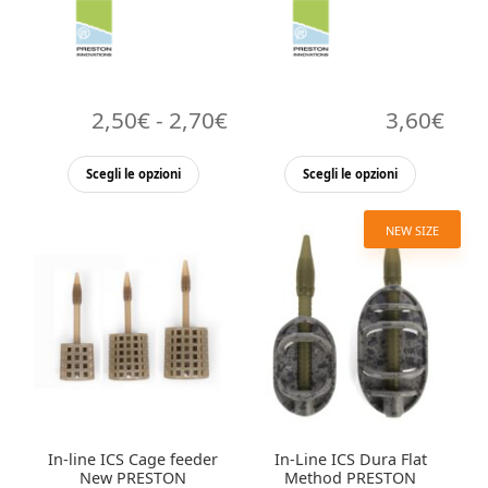
Fascia
2,50
€
-
2,70
€
3,60
€
di
Questo
Questo
Scegli le opzioni
Scegli le opzioni
prezzo:
prodotto
prodott
ha
ha
da
NEW SIZE
più
più
2,50€
varianti.
varianti.
a
Le
Le
opzioni
2,70€
opzioni
possono
possono
essere
essere
scelte
scelte
nella
nella
In-line ICS Cage feeder
In-Line ICS Dura Flat
pagina
pagina
New PRESTON
Method PRESTON