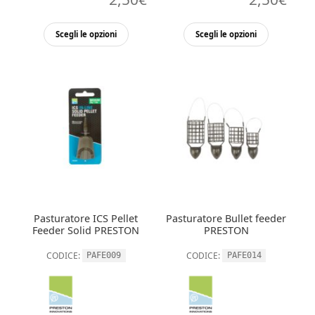
Questo
Questo
Scegli le opzioni
Scegli le opzioni
prodotto
prodott
ha
ha
più
più
varianti.
varianti.
Le
Le
opzioni
opzioni
possono
possono
essere
essere
scelte
scelte
nella
nella
Pasturatore ICS Pellet
Pasturatore Bullet feeder
pagina
pagina
Feeder Solid PRESTON
PRESTON
del
del
CODICE:
CODICE:
PAFE009
PAFE014
prodotto
prodott