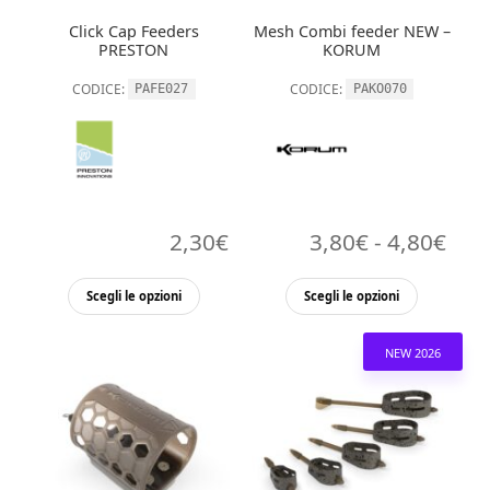
nella
nella
Click Cap Feeders
Mesh Combi feeder NEW –
pagina
pagina
PRESTON
KORUM
del
del
CODICE:
CODICE:
PAFE027
PAKO070
prodotto
prodott
Fasc
2,30
€
3,80
€
-
4,80
€
di
Questo
Questo
Scegli le opzioni
Scegli le opzioni
pre
prodotto
prodott
ha
ha
da
NEW 2026
più
più
3,8
varianti.
varianti.
a
Le
Le
opzioni
opzioni
4,8
possono
possono