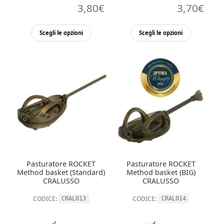
3,80
€
3,70
€
Questo
Questo
Scegli le opzioni
Scegli le opzioni
prodotto
prodott
ha
ha
più
più
varianti.
varianti.
Le
Le
opzioni
opzioni
possono
possono
essere
essere
scelte
scelte
nella
nella
Pasturatore ROCKET
Pasturatore ROCKET
pagina
pagina
Method basket (Standard)
Method basket (BIG)
del
del
CRALUSSO
CRALUSSO
prodotto
prodott
CODICE:
CODICE:
CRAL013
CRAL014