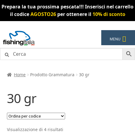
Prepara la tua prossima pescata!!! Inserisci nel carrello
il codice
AGOSTO26
per ottenere il
10% di sconto
Vai
Vai
MENU
alla
al
navigazione
contenuto
Home
Prodotto Grammatura
30 gr
30 gr
Visualizzazione di 4 risultati