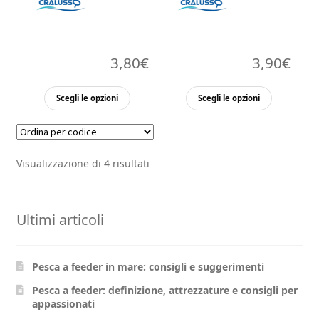
3,80
€
3,90
€
Questo
Questo
Scegli le opzioni
Scegli le opzioni
prodotto
prodott
ha
ha
più
più
Visualizzazione di 4 risultati
varianti.
varianti.
Le
Le
opzioni
opzioni
Ultimi articoli
possono
possono
essere
essere
scelte
scelte
Pesca a feeder in mare: consigli e suggerimenti
nella
nella
pagina
pagina
Pesca a feeder: definizione, attrezzature e consigli per
appassionati
del
del